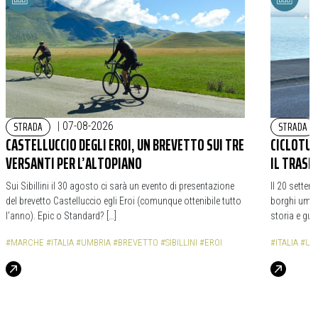
STRADA
STRADA
|
07-08-2026
CASTELLUCCIO DEGLI EROI, UN BREVETTO SUI TRE
CICLOTURI
VERSANTI PER L’ALTOPIANO
IL TRASI
Sui Sibillini il 30 agosto ci sarà un evento di presentazione
Il 20 settem
del brevetto Castelluccio egli Eroi (comunque ottenibile tutto
borghi umbri
l’anno). Epic o Standard? […]
storia e gua
#MARCHE
#ITALIA
#UMBRIA
#BREVETTO
#SIBILLINI
#EROI
#ITALIA
#UM