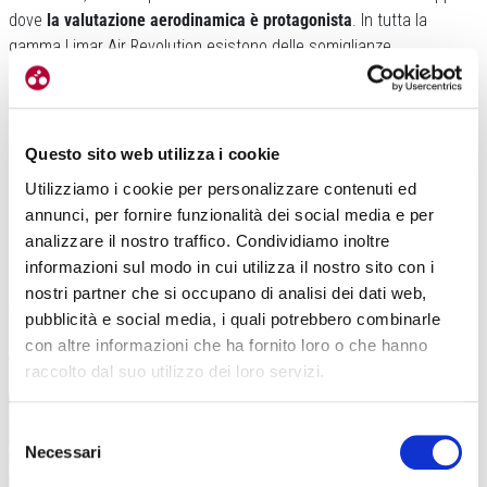
dove
la valutazione aerodinamica è protagonista
. In tutta la
gamma Limar Air Revolution esistono delle somiglianze,
accostamenti e valori tecnici integrati nei caschi.
Questo sito web utilizza i cookie
Utilizziamo i cookie per personalizzare contenuti ed
annunci, per fornire funzionalità dei social media e per
analizzare il nostro traffico. Condividiamo inoltre
informazioni sul modo in cui utilizza il nostro sito con i
L’aerodinamica non è solo
estremizzazione e ricerca della
nostri partner che si occupano di analisi dei dati web,
massima velocità.
L’aerodinamica può essere anche un fattore
pubblicità e social media, i quali potrebbero combinarle
funzionale alla ventilazione,
utile ad aumentare i flussi d’aria che
con altre informazioni che ha fornito loro o che hanno
termoregolano la testa
e Limar Air Stratos ne è un esempio.
raccolto dal suo utilizzo dei loro servizi.
Selezione
Necessari
del
consenso