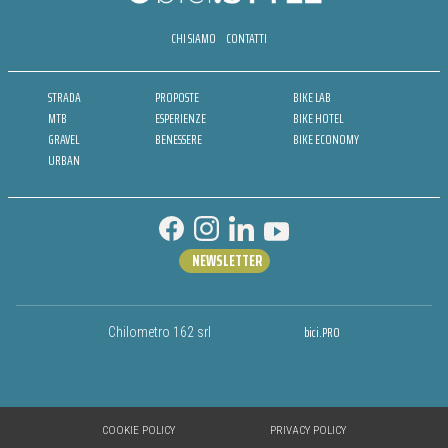
CHI SIAMO
CONTATTI
STRADA
PROPOSTE
BIKE LAB
MTB
ESPERIENZE
BIKE HOTEL
GRAVEL
BENESSERE
BIKE ECONOMY
URBAN
NEWSLETTER
bici.PRO
Chilometro 162 srl
COOKIE POLICY
PRIVACY POLICY