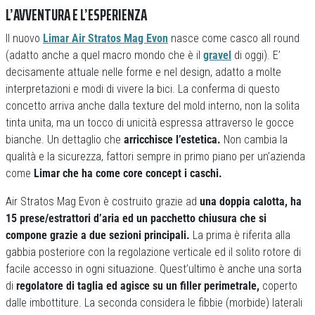
L’AVVENTURA E L’ESPERIENZA
Il nuovo
Limar Air Stratos Mag Evon
nasce come casco all round
(adatto anche a quel macro mondo che è il
gravel
di oggi). E’
decisamente attuale nelle forme e nel design, adatto a molte
interpretazioni e modi di vivere la bici. La conferma di questo
concetto arriva anche dalla texture del mold interno, non la solita
tinta unita, ma un tocco di unicità espressa attraverso le gocce
bianche. Un dettaglio che
arricchisce l’estetica.
Non cambia la
qualità e la sicurezza, fattori sempre in primo piano per un’azienda
come
Limar che ha come core concept i caschi.
Air Stratos Mag Evon è costruito grazie ad
una doppia calotta, ha
15 prese/estrattori d’aria ed un pacchetto chiusura che si
compone grazie a due sezioni principali.
La prima è riferita alla
gabbia posteriore con la regolazione verticale ed il solito rotore di
facile accesso in ogni situazione. Quest’ultimo è anche una sorta
di
regolatore di taglia
ed agisce su un filler perimetrale,
coperto
dalle imbottiture. La seconda considera le fibbie (morbide) laterali