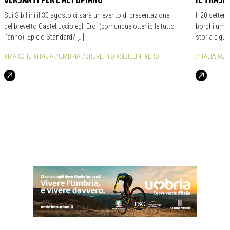
Sui Sibillini il 30 agosto ci sarà un evento di presentazione
Il 20 settem
del brevetto Castelluccio egli Eroi (comunque ottenibile tutto
borghi umbri
l’anno). Epic o Standard? […]
storia e gua
#MARCHE
#ITALIA
#UMBRIA
#BREVETTO
#SIBILLINI
#EROI
#ITALIA
#UM