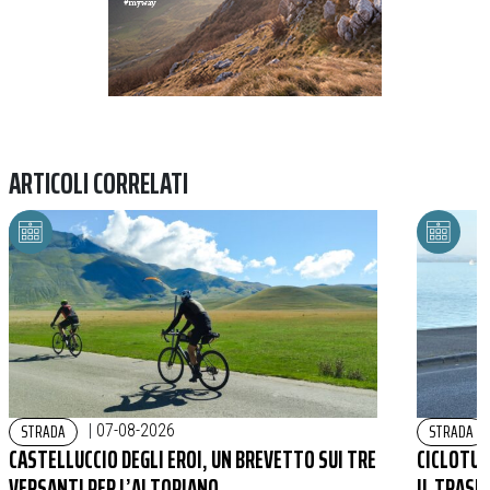
ARTICOLI CORRELATI
STRADA
STRADA
|
07-08-2026
CASTELLUCCIO DEGLI EROI, UN BREVETTO SUI TRE
CICLOTURI
VERSANTI PER L’ALTOPIANO
IL TRASI