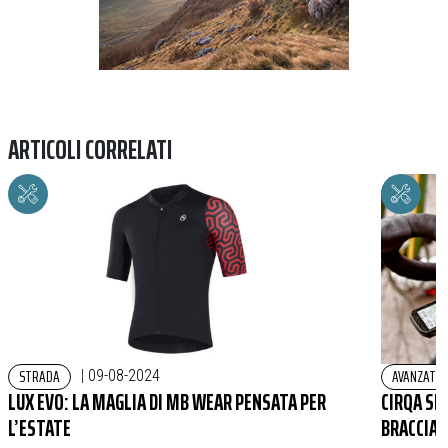
ARTICOLI CORRELATI
STRADA
AVANZATO
|
09-08-2024
LUX EVO: LA MAGLIA DI MB WEAR PENSATA PER
CIRQA SM
L’ESTATE
BRACCIAL