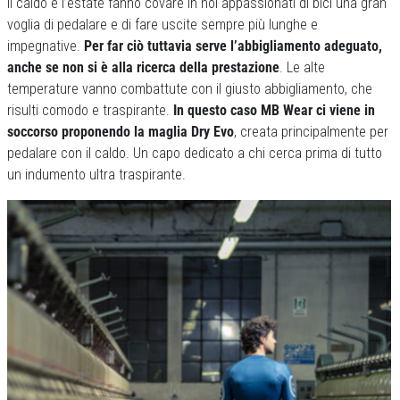
Il caldo e l’estate fanno covare in noi appassionati di bici una gran
voglia di pedalare e di fare uscite sempre più lunghe e
impegnative.
Per far ciò tuttavia serve l’abbigliamento adeguato,
anche se non si è alla ricerca della prestazione
. Le alte
temperature vanno combattute con il giusto abbigliamento, che
risulti comodo e traspirante.
In questo caso MB Wear ci viene in
soccorso proponendo la maglia Dry Evo
, creata principalmente per
pedalare con il caldo. Un capo dedicato a chi cerca prima di tutto
un indumento ultra traspirante.