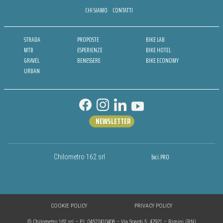
CHI SIAMO
CONTATTI
STRADA
PROPOSTE
BIKE LAB
MTB
ESPERIENZE
BIKE HOTEL
GRAVEL
BENESSERE
BIKE ECONOMY
URBAN
NEWSLETTER
bici.PRO
Chilometro 162 srl
COOKIE POLICY
PRIVACY POLICY
© Chilometro 162 srl – P.I. 04522410408 – Via Soardi 5, 47921 – Rimini (RN)