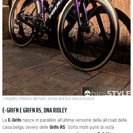
L’impatto estetico del tutto simile alla bici senza motore
E-GRIFN E GRIFN RS, DNA RIDLEY
La
E-Grifn
nasce in parallelo all’ultima versione della all-road della
casa belga, ovvero delle
Grifn RS
. Sotto molti punti di vista