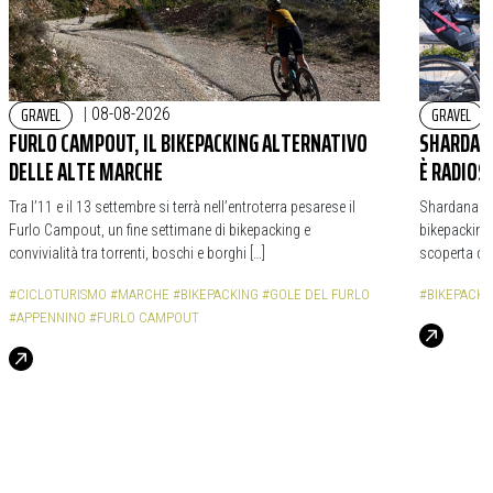
GRAVEL
GRAVEL
|
08-08-2026
FURLO CAMPOUT, IL BIKEPACKING ALTERNATIVO
SHARDANA
DELLE ALTE MARCHE
È RADIOS
Tra l’11 e il 13 settembre si terrà nell’entroterra pesarese il
Shardana Bi
Furlo Campout, un fine settimane di bikepacking e
bikepacking,
convivialità tra torrenti, boschi e borghi […]
scoperta de
#CICLOTURISMO
#MARCHE
#BIKEPACKING
#GOLE DEL FURLO
#BIKEPACKI
#APPENNINO
#FURLO CAMPOUT