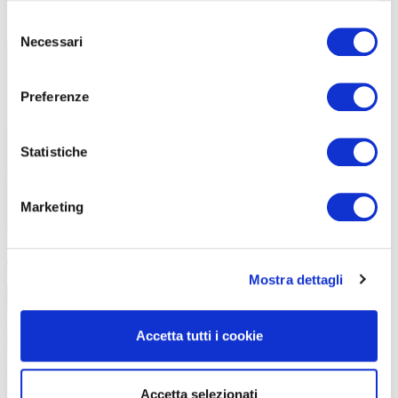
in questo segmento.
Selezione
Necessari
del
consenso
Preferenze
Statistiche
Marketing
Con l’allestimento gravel è ancora più divertente (foto Bikeshow.cc)
Mostra dettagli
Accetta tutti i cookie
Accetta selezionati