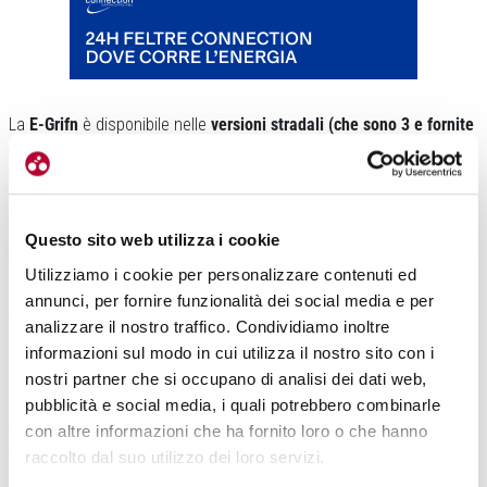
La
E-Grifn
è disponibile nelle
versioni stradali (che sono 3 e fornite
con le gomme road da 32 millimetri di larghezza)
con doppia
corona anteriore. Di base si sviluppano intorno alle trasmissioni
Shimano Ultegra Di2, 105 Di2 e 105 meccanico. I prezzi di listino
sono di 7999, 6599 e 5499 euro.
Sono invece quattro le
Questo sito web utilizza i cookie
configurazioni e-gravel (che montano le gomme da 35)
. Due
Utilizziamo i cookie per personalizzare contenuti ed
hanno la monocorona anteriore su base Sram Rival XPLR e Apex
annunci, per fornire funzionalità dei social media e per
AXS XPLR, rispettivamente a 6599 e 5799 euro di listino. Due
analizzare il nostro traffico. Condividiamo inoltre
hanno il doppio plateau anteriore su base Shimano, GRX800 e
informazioni sul modo in cui utilizza il nostro sito con i
GRX600 (entrambi meccanici) a 5999 e 5499 di listino.
nostri partner che si occupano di analisi dei dati web,
Un altro aspetto che colpisce in modo positivo è che
la nuova
pubblicità e social media, i quali potrebbero combinarle
elettrica di Ridley rientra nel programma di customizzazione della
con altre informazioni che ha fornito loro o che hanno
verniciatura
. L’utente finale può scegliere di personalizzare
raccolto dal suo utilizzo dei loro servizi.
l’abbinamento cromatico della bici elettrica, fattore piuttosto raro