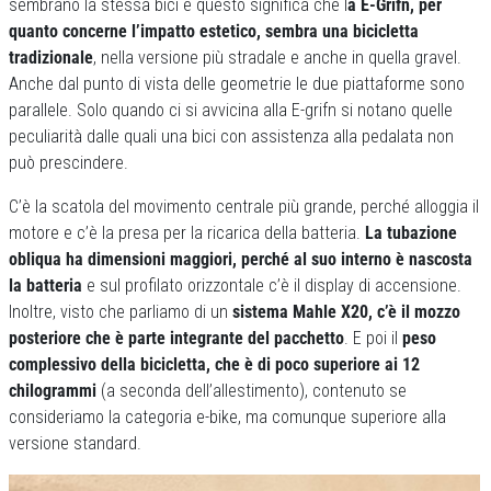
sembrano la stessa bici e questo significa che l
a E-Grifn, per
quanto concerne l’impatto estetico, sembra una bicicletta
tradizionale
, nella versione più stradale e anche in quella gravel.
Anche dal punto di vista delle geometrie le due piattaforme sono
parallele. Solo quando ci si avvicina alla E-grifn si notano quelle
peculiarità dalle quali una bici con assistenza alla pedalata non
può prescindere.
C’è la scatola del movimento centrale più grande, perché alloggia il
motore e c’è la presa per la ricarica della batteria.
La tubazione
obliqua ha dimensioni maggiori, perché al suo interno è nascosta
la batteria
e sul profilato orizzontale c’è il display di accensione.
Inoltre, visto che parliamo di un
sistema Mahle X20, c’è il mozzo
posteriore che è parte integrante del pacchetto
. E poi il
peso
complessivo della bicicletta, che è di poco superiore ai 12
chilogrammi
(a seconda dell’allestimento), contenuto se
consideriamo la categoria e-bike, ma comunque superiore alla
versione standard.