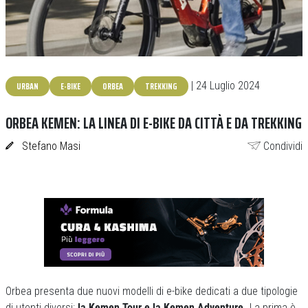
URBAN
E-BIKE
ORBEA
TREKKING
| 24 Luglio 2024
ORBEA KEMEN: LA LINEA DI E-BIKE DA CITTÀ E DA TREKKING
Stefano Masi
Condividi
Orbea presenta due nuovi modelli di e-bike dedicati a due tipologie
di utenti diversi:
la Kemen Tour e la Kemen Adventure.
La prima è