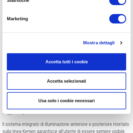
Statistiche
CONNESSIONE CONTINUA
Marketing
Orbea ha spinto per rendere la linea Kemen facile e da integrare
con i dispositivi esterni.
Ad esempio, l’attacco manubrio è perfetto
per sistemare in sicurezza il telefono grazie al supporto SP
Mostra dettagli
Connect
. Tutti i dispositivi possono essere caricati durante la
marcia grazie alla presa USB-C. Entrambe le versioni e modelli
sono dotati di due punti in cui sistemare la borraccia, il lucchetto o
Accetta tutti i cookie
una batteria supplementare.
In più è possibile montare, in totale sicurezza,
un portapacchi
Accetta selezionati
anteriore con portata da 10 chilogrammi
. Mentre la Kemen Tour
può ospitare nella parte posteriore un portapacchi da 20
chilogrammi.
La Adventure, invece, arriva a reggere fino a 30
Usa solo i cookie necessari
chilogrammi
, tanto che può essere agganciato anche un
seggiolino per bambini.
Il sistema integrato di illuminazione anteriore e posteriore montato
sulla linea Kemen garantisce all’utente di essere sempre visibile.