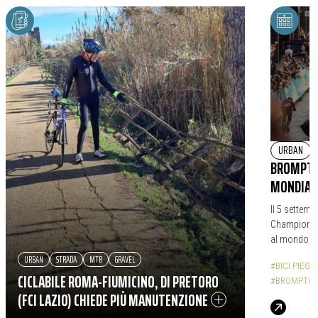
URBAN
BROMPTO
MONDIALE
Il 5 settemb
Championshi
al mondo, in 
URBAN
STRADA
MTB
GRAVEL
#BICI PIEG
CICLABILE ROMA-FIUMICINO, DI PRETORO
#BROMPTON
(FCI LAZIO) CHIEDE PIÙ MANUTENZIONE