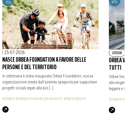
URBAN
|
25-07-2026
NASCE ORBEA FOUNDATION A FAVORE DELLE
ORBEA VE
PERSONE E DEL TERRITORIO
TUTTI
In settimana è stata inaugurata Orbea Foundation, nuova
Orbea Vector
organizzazione creata dall’azienda spagnola per supportare
alle esigenze
progetti sociali legati alla bici […]
leggera e s
#ORBEA
#ORBEA FOUNDATION
#UNICEF
#PAESI BASCHI
#ORBEA
#V