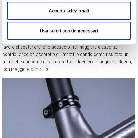
Accetta selezionati
Il telaio è in alluminio idroformato a doppio o triplo spessore a
seconda dei punti dove occorre maggiore o minore robustezza.
Usa solo i cookie necessari
Rispetto al vecchio modello della Urrun è stato fatto un grande
lavoro al posteriore, che adesso offre maggiore elasticità,
contribuendo ad assorbire gli impatti e dando come risultato un
telaio che consente di superare tratti tecnici a maggiore velocità,
con maggiore controllo.