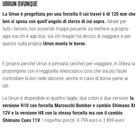
URRUN OVUNQUE
La Urrun è progettata per una forcella il cui travel è di 120 mm che
ben si sposa con quell’angolo di sterzo di cui sopra.
Ideale per
tutti i terreni, non essendo troppo pesante sa mettere a proprio
agio sia chi è agli inizi, sia chi magari ha deciso di viaggiare e per
questo sulla propria
Urrun monta le borse.
E proprio perché Urrun è pensata (anche) per viaggiare, in Orbea la
propongono con il reggisella telescopico così che sia più facile
controllare la bici nelle discese, anche in caso di borse piene ai
lati.
La Urrun è disponibile in quattro taglie, due colori e due versioni:
la
versione H10 con forcella Marzocchi Bomber e cambio Shimano Xt
12V e la versione H8 con la stessa forcella ma con il cambio
Shimano Cues 11V
. I rispettivi prezzi: 4.799 euro e 3.899 euro.