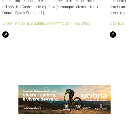
Sui Sibillini il 30 agosto ci sarà un evento di presentazione
Il 20 settem
del brevetto Castelluccio egli Eroi (comunque ottenibile tutto
borghi umbri
l’anno). Epic o Standard? […]
storia e gua
#MARCHE
#ITALIA
#UMBRIA
#BREVETTO
#SIBILLINI
#EROI
#ITALIA
#UM