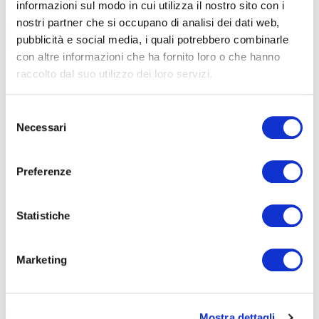
informazioni sul modo in cui utilizza il nostro sito con i
nostri partner che si occupano di analisi dei dati web,
pubblicità e social media, i quali potrebbero combinarle
con altre informazioni che ha fornito loro o che hanno
raccolto dal suo utilizzo dei loro servizi.
Selezione
Necessari
del
consenso
Preferenze
Statistiche
LA PIÙ AMATA
Marketing
La nuova scarpa Circuit Road è la scelta ideale per i ciclisti che
desiderano la comodità e le prestazioni di tutti i giorni a un
rapporto qualità/prezzo accurato.
La scarpa è disponibile in tre
colori e presenta zone di rilievo METNET,
una suola rigida, il
Mostra dettagli