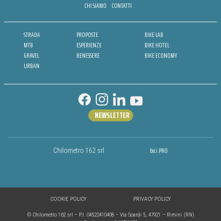
CHI SIAMO
CONTATTI
STRADA
PROPOSTE
BIKE LAB
MTB
ESPERIENZE
BIKE HOTEL
GRAVEL
BENESSERE
BIKE ECONOMY
URBAN
NEWSLETTER
bici.PRO
Chilometro 162 srl
COOKIE POLICY
PRIVACY POLICY
© Chilometro 162 srl – P.I. 04522410408 – Via Soardi 5, 47921 – Rimini (RN)