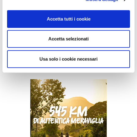
sistema di chiusura Boa e una versatile compatibilità con 2 e 3
rotori.
E’ compatibile con le tacchette a due e tre viti, per una
Accetta tutti i cookie
maggiore scelta da parte dell’utente
. La tomaia realizzata con
materiale riciclato, non sorprende che Circuit sia la scarpa da
ciclismo più venduta in casa Trek.
Accetta selezionati
Prezzo: 149,99 euro.
Trek
Usa solo i cookie necessari
Previous
Next