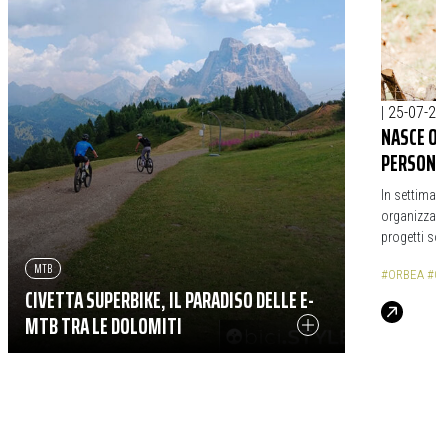
|
25-07-20
NASCE OR
PERSONE 
In settiman
organizzazi
progetti soci
MTB
#ORBEA
#OR
CIVETTA SUPERBIKE, IL PARADISO DELLE E-
MTB TRA LE DOLOMITI