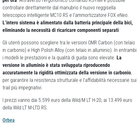
per ora
. Attraverso l’ergonomico comando RS-HMI è possibile
controllare direttamente dal manubrio il nuovo reggisella
telescopico intelligente MC10 RS e l’ammortizzatore FOX eNeo.
L’intero sistema è alimentato dalla batteria principale della bici,
eliminando la necessità di ricaricare componenti separati
.
Gli utenti possono scegliere tra le versioni OMR Carbon (con telaio
in carbonio) e High Polish Alloy (con telaio in alluminio). In entrambi
i modelli le prestazioni e la qualità di guida sono elevate.
La
versione in alluminio è stata sviluppata riproducendo
accuratamente la rigidità ottimizzata della versione in carbonio
,
per garantire la resistenza strutturale e l’affidabilità necessarie sui
trail più impegnativi.
I prezzi vanno dai 5.599 euro della Wild/M LT H-20, ai 13.499 euro
della Wild LT M-LTD RS.
Orbea