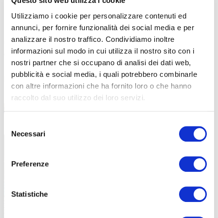
Questo sito web utilizza i cookie
Utilizziamo i cookie per personalizzare contenuti ed
annunci, per fornire funzionalità dei social media e per
analizzare il nostro traffico. Condividiamo inoltre
Orbea ha scelto di utilizzare il motore Avinox M2S, con l’esclusiva
informazioni sul modo in cui utilizza il nostro sito con i
configurazione RS
. Si tratta di un motore reattivo agli input del
nostri partner che si occupano di analisi dei dati web,
rider e che dona una particolare naturalezza nella pedalata.
La
pubblicità e social media, i quali potrebbero combinarle
potenza di coppia offerta dal motore Avinox M2S è di 130 Nm
, che
con altre informazioni che ha fornito loro o che hanno
diventano 150 Nm con la modalità Superboost.
raccolto dal suo utilizzo dei loro servizi.
Selezione
Necessari
del
consenso
Preferenze
Statistiche