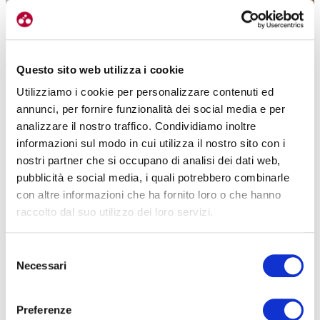
Questo sito web utilizza i cookie
Un cerchio intermedio è ugualmente prestazionale e si guadagna in sicurezza
Utilizziamo i cookie per personalizzare contenuti ed
annunci, per fornire funzionalità dei social media e per
Per i freni a disco ci sono consigli particolari?
analizzare il nostro traffico. Condividiamo inoltre
Quello che mi sento di consigliare è di
scegliere delle misure
informazioni sul modo in cui utilizza il nostro sito con i
standard: 160 millimetri all’anteriore e 140 millimetri al
nostri partner che si occupano di analisi dei dati web,
posteriore
. Questo perché il disco posteriore si usa meno, solo per
pubblicità e social media, i quali potrebbero combinarle
regolare la frenata. Con un 160 millimetri anche dietro si rischia di
con altre informazioni che ha fornito loro o che hanno
non riscaldare bene il disco e di non frenare in maniera ottimale.
raccolto dal suo utilizzo dei loro servizi.
La larghezza del canale, cioè della parte del cerchio in cui si alloggiano camera
d’aria e pneumatico?
Selezione
Di media meglio rimanere sui
21 o 23 millimetri
. Con il passare del
Necessari
del
tempo si è aumentata la sezione dei copertoni.
La dimensione
consenso
standard di un battistrada è di 28 millimetri
. Si è visto che con
Preferenze
questa sezione la frenata risulta più stabile perché un canale