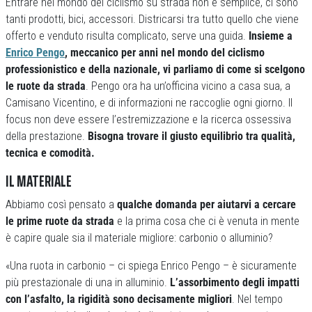
Entrare nel mondo del ciclismo su strada non è semplice, ci sono
tanti prodotti, bici, accessori. Districarsi tra tutto quello che viene
offerto e venduto risulta complicato, serve una guida.
Insieme a
Enrico Pengo
, meccanico per anni nel mondo del ciclismo
professionistico e della nazionale, vi parliamo di come si scelgono
le ruote da strada
. Pengo ora ha un’officina vicino a casa sua, a
Camisano Vicentino, e di informazioni ne raccoglie ogni giorno. Il
focus non deve essere l’estremizzazione e la ricerca ossessiva
della prestazione.
Bisogna trovare il giusto equilibrio tra qualità,
tecnica e comodità.
IL MATERIALE
Abbiamo così pensato a
qualche domanda per aiutarvi a cercare
le prime ruote da strada
e la prima cosa che ci è venuta in mente
è capire quale sia il materiale migliore: carbonio o alluminio?
«Una ruota in carbonio – ci spiega Enrico Pengo – è sicuramente
più prestazionale di una in alluminio.
L’assorbimento degli impatti
con l’asfalto, la rigidità sono decisamente migliori
. Nel tempo