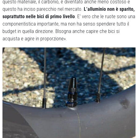
questo materiale, il carbonio, è diventato anche meno costoso e
questo ha inciso parecchio nel mercato.
L’alluminio non è sparito,
soprattutto nelle bici di primo livello
. E’ vero che le ruote sono una
componentistica importante, ma non ha senso spendere tutto il
budget in quella direzione. BIsogna anche capire che bici si
acquista e agire in proporzione».