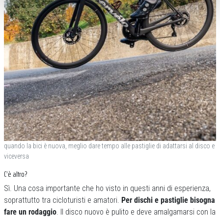
quando la bici è nuova, meglio dare tempo alle pastiglie di adattarsi al disco e
viceversa
C’è altro?
Sì. Una cosa importante che ho visto in questi anni di esperienza,
soprattutto tra cicloturisti e amatori.
Per dischi e pastiglie bisogna
fare un rodaggio
. Il disco nuovo è pulito e deve amalgamarsi con la