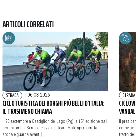
ARTICOLI CORRELATI
STRADA
STRADA
|
06-08-2026
CICLOTURISTICA DEI BORGHI PIÙ BELLI D’ITALIA:
CICLOVIA
IL TRASIMENO CHIAMA
VANDALIC
Il 20 settembre a Castiglion del Lago (Pg) la 15^ edizione tra i
Il president
borghi umbri. Sergio Terlizzi del Team Maté ripercorre la
come sono st
storia e guarda avanti […]
tratto della 