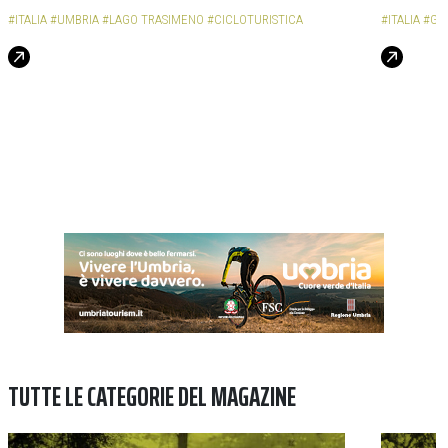
#ITALIA
#UMBRIA
#LAGO TRASIMENO
#CICLOTURISTICA
#ITALIA
#GA
TUTTE LE CATEGORIE DEL MAGAZINE