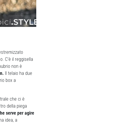
 estremizzato
 C’è il reggisella
anubrio non è
n.
Il telaio ha due
rio box a
rale che ci è
stro della
piega
che serve per agire
ma idea, a