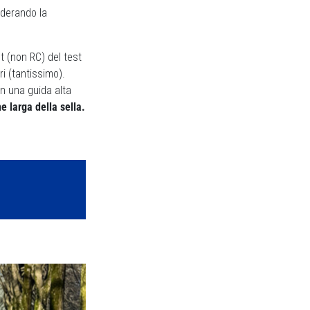
derando la
ct (non RC) del test
i (tantissimo).
on una guida alta
 larga della sella.