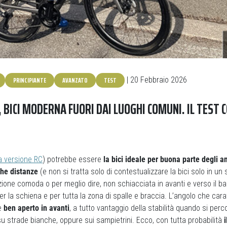
PRINCIPIANTE
AVANZATO
TEST
| 20 Febbraio 2026
, BICI MODERNA FUORI DAI LUOGHI COMUNI. IL TEST
a versione RC
) potrebbe essere
la bici ideale per buona parte degli 
ghe distanze
(e non si tratta solo di contestualizzare la bici solo in u
ione comoda o per meglio dire, non schiacciata in avanti e verso il b
per la schiena e per tutta la zona di spalle e braccia. L’angolo che cara
 è
ben aperto in avanti
, a tutto vantaggio della stabilità quando si perco
 strade bianche, oppure sui sampietrini. Ecco, con tutta probabilità