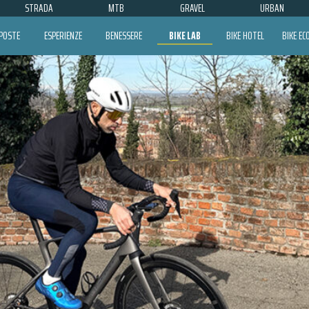
STRADA
MTB
GRAVEL
URBAN
POSTE
ESPERIENZE
BENESSERE
BIKE LAB
BIKE HOTEL
BIKE E