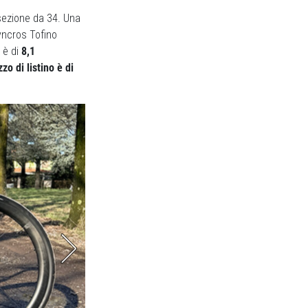
zione da 34. Una
yncros Tofino
 è di
8,1
zzo di listino è di
Stem e piega 