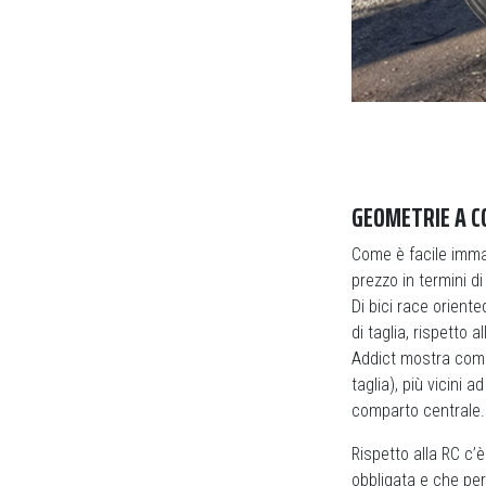
GEOMETRIE A 
Come è facile imm
prezzo in termini d
Di bici race orient
di taglia, rispetto a
Addict mostra comun
taglia), più vicini 
comparto centrale.
Rispetto alla RC c’
obbligata e che per