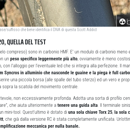
ase/suffisso che bene identifica il DNA di questa Scott Addict
0, QUELLA DEL TEST
(stelo compreso) sono in carbonio HMF. E’ un modulo di carbonio meno
con un
peso specifico leggermente più alto
, ovviamente è meno costoso.
 con l’alloggio per l’eventuale led che si integra alla perfezione. Il m
m Syncros in alluminio che nasconde le guaine e la piega è full carbo
erire una piccola borsa (alle spalle del tubo sterzo) ed un vero e prop
sopra la scatola del movimento centrale.
tevole, non eccessivamente profonda. Adotta una sorta di profilo cent
lare”, che aiuta ulteriormente a
tenere
una guida alta
. Il terminale sini
n mini-tool. Quest’ultimo è dotato di
una sola chiave Torx 25
,
la sola 
tt
, che già dalla versione RC è stata completamente unificata. Un’otti
mplificazione meccanica per nulla banale.