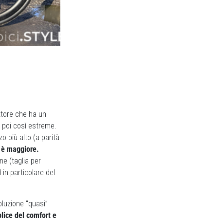
attore che ha un
 poi così estreme.
zo più alto (a parità
o è maggiore.
ne (taglia per
 in particolare del
oluzione “quasi”
plice del comfort e