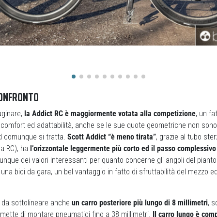
CONFRONTO
aginare,
la Addict RC è maggiormente votata alla competizione
, un f
i comfort ed adattabilità, anche se le sue quote geometriche non sono
ed comunque si tratta.
Scott Addict “è meno tirata”
, grazie al tubo ster
lla RC), ha
l’orizzontale leggermente più corto ed il passo complessiv
que dei valori interessanti per quanto concerne gli angoli del pianto
ad una bici da gara, un bel vantaggio in fatto di sfruttabilità del mezzo ed
è da sottolineare anche
un carro posteriore più lungo di 8 millimetri
, s
mette di montare pneumatici fino a 38 millimetri.
Il carro lungo è com