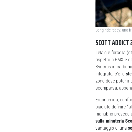
Long ride ready: una fr
SCOTT ADDICT 2
Telaio e forcella 
rispetto a HMX e 
Syncros in carbonio,
integrato, c’è lo
ste
zone dove poter ins
scomparsa, appena 
Ergonomica, confor
piaciuto definire “a
manubrio prevede u
sulla minuteria Sco
vantaggio di una
se