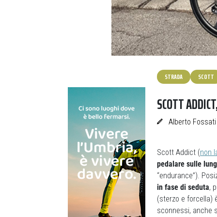
STRADA
SCOTT
SCOTT ADDICT
Alberto Fossati
Scott Addict (
non l
pedalare sulle lun
“endurance”). Posiz
in fase di seduta
, 
(sterzo e forcella)
sconnessi, anche su