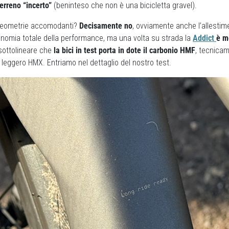
terreno “incerto”
(beninteso che non è una bicicletta gravel).
 geometrie accomodanti?
Decisamente no
, ovviamente anche l’allestim
onomia totale della performance, ma una volta su strada la
Addict
è m
 sottolineare che
la bici in test porta in dote il carbonio HMF
, tecnica
 leggero HMX. Entriamo nel dettaglio del nostro test.