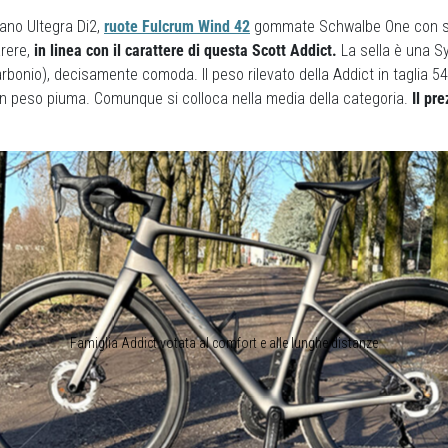
ano Ultegra Di2,
ruote Fulcrum Wind 42
gommate Schwalbe One con se
rere,
in linea con il carattere di questa Scott Addict.
La sella è una S
rbonio), decisamente comoda. Il peso rilevato della Addict in taglia 54
un peso piuma. Comunque si colloca nella media della categoria.
Il pre
Famiglia Addict votata al comfort e alle lunghe distanze