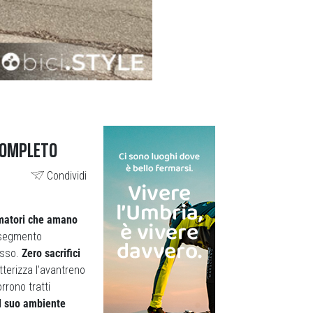
 COMPLETO
Condividi
amatori che amano
n segmento
asso.
Zero sacrifici
tterizza l’avantreno
rrono tratti
il suo ambiente