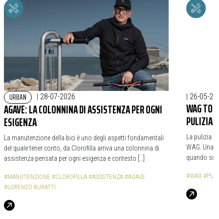
URBAN
|
28-07-2026
|
26-05-20
WAG TOTA
AGAVE: LA COLONNINA DI ASSISTENZA PER OGNI
PULIZIA D
ESIGENZA
La pulizia de
La manutenzione della bici è uno degli aspetti fondamentali
WAG. Una sc
del quale tener conto, da Clorofilla arriva una colonnina di
quando si pa
assistenza pensata per ogni esigenza e contesto […]
#WAG
#PULI
#MANUTENZIONE
#CLOROFILLA
#ASSISTENZA
#AGAVE
#LORENZO BURATTI