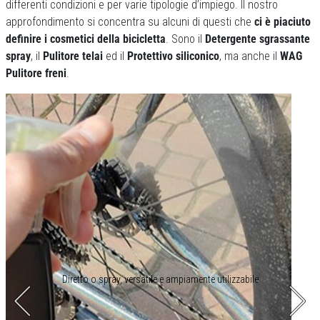
differenti condizioni e per varie tipologie d’impiego. Il nostro
approfondimento si concentra su alcuni di questi che
ci è piaciuto
definire i cosmetici della bicicletta
. Sono il
Detergente sgrassante
spray
, il
Pulitore telai
ed il
Protettivo siliconico
, ma anche il
WAG
Pulitore freni
.
Diretto o spray, versatile e ampiamente utilizzabile