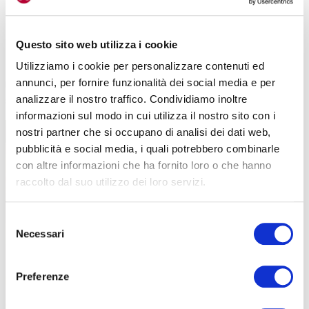
L’abbiamo trovato
efficace una volta applicato in punti sensibili
,
come ad esempio la zona del cambio posteriore, vicino al
Questo sito web utilizza i cookie
deragliatore e su tutto il fodero del lato catena, ma anche sulla
Utilizziamo i cookie per personalizzare contenuti ed
scatola del movimento centrale. Sono zone dove
l’umidità è una
annunci, per fornire funzionalità dei social media e per
nemica; più resta lontana e meglio è
. Il
binomio con Protettivo
analizzare il nostro traffico. Condividiamo inoltre
siliconico fa la differenza
.
informazioni sul modo in cui utilizza il nostro sito con i
nostri partner che si occupano di analisi dei dati web,
pubblicità e social media, i quali potrebbero combinarle
con altre informazioni che ha fornito loro o che hanno
raccolto dal suo utilizzo dei loro servizi.
Selezione
Necessari
del
consenso
Preferenze
Il protettivo siliconico, lucida, ravviva e protegge