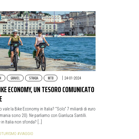
N
GRAVEL
STRADA
MTB
|
24-01-2024
BIKE ECONOMY, UN TESORO COMUNICATO
E
 vale la Bike Economy in Italia? “Solo” 7 miliardi di euro
rmania sono 20). Ne parliamo con Gianluca Santilli.
 in Italia non sfonda? […]
OTURISMO
#VIAGGIO