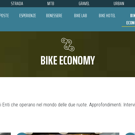
STRADA
MTB
GRAVEL
URBAN
POSTE
ESPERIENZE
BENESSERE
BIKE LAB
BIKE HOTEL
BI
ECON
BIKE ECONOMY
 Enti che operano nel mondo delle due ruote. Approfondimenti. Intervis