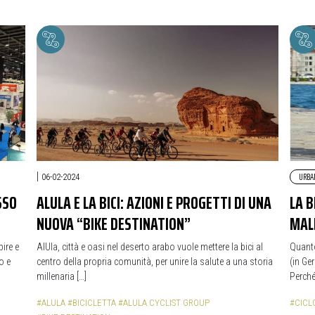
|
URBA
06-02-2024
SSO
ALULA E LA BICI: AZIONI E PROGETTI DI UNA
LA 
NUOVA “BIKE DESTINATION”
MAL
pire e
AlUla, città e oasi nel deserto arabo vuole mettere la bici al
Quanto
o e
centro della propria comunità, per unire la salute a una storia
(in Ge
millenaria […]
Perché
#ALULA
#BICICLETTA
#ALULA CYCLIST GROUP
#CICL