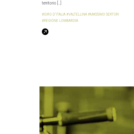
territorio […]
#GIRO D'ITALIA
#VALTELLINA
#MASSIMO SERTORI
#REGIONE LOMBARDIA
Navigazione degli articoli