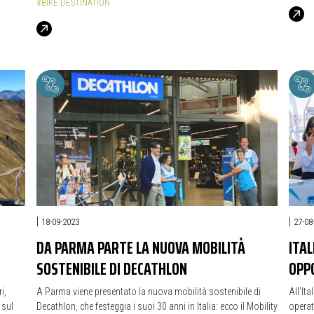
#BIKE DESTINATION
|
|
18-09-2023
27-08
DA PARMA PARTE LA NUOVA MOBILITÀ
ITAL
SOSTENIBILE DI DECATHLON
OPP
i,
A Parma viene presentato la nuova mobilità sostenibile di
All’Ita
 sul
Decathlon, che festeggia i suoi 30 anni in Italia: ecco il Mobility
operat