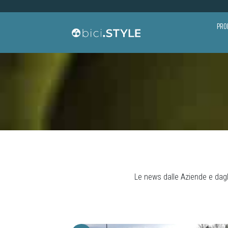
Vai al contenuto
PRO
Navigazione principale
Ricerca per:
Le news dalle Aziende e dagli