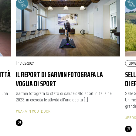
|
GRAV
17-02-2024
ITTÀ
IL REPORT DI GARMIN FOTOGRAFA LA
SEL
VOGLIA DI SPORT
DI E
a una
Garmin fotografa lo stato di salute dello sport in Italia nel
Selle 
2023: in crescita le attività all’aria aperta […]
Un mod
grande
#GARMIN
#OUTDOOR
#EROI