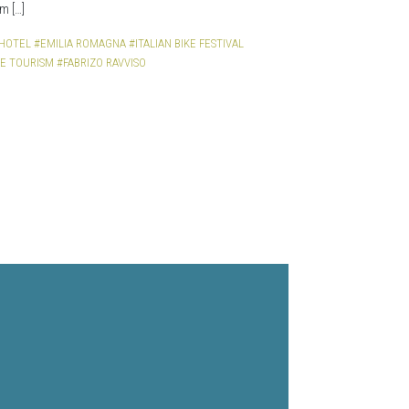
m […]
 HOTEL
#EMILIA ROMAGNA
#ITALIAN BIKE FESTIVAL
E TOURISM
#FABRIZO RAVVISO