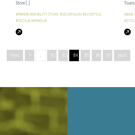
Store […]
Touris
#PARMA
#MOBILITY STORE
#DECATHLON
#ECOSTYLE
#BIKE
#CECILIA MIRAGLIA
#CYCL
Prev
1
…
82
83
84
85
86
87
Next