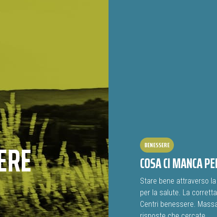
ERE
BENESSERE
COSA CI MANCA PE
Stare bene attraverso la 
per la salute. La corrett
Centri benessere. Massag
risposte che cercate