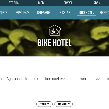
STRADA
MTB
GRAVEL
URBAN
POSTE
ESPERIENZE
BENESSERE
BIKE LAB
BIKE HOTEL
BIKE E
BIKE HOTEL
st, Agriturismi: tutte le strutture ricettive con dotazioni e servizi a misu
ITALIA
MONDO