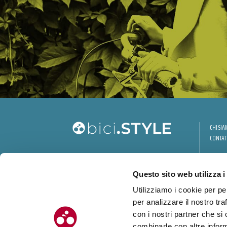
CHI SI
CONTAT
Questo sito web utilizza i
Utilizziamo i cookie per pe
per analizzare il nostro tra
© Chilometro 162 srl – P.I. 04522410408 – Via Soardi 5, 47921 – Rimi
con i nostri partner che si
Realizzato da SUNTIMES
combinarle con altre inform