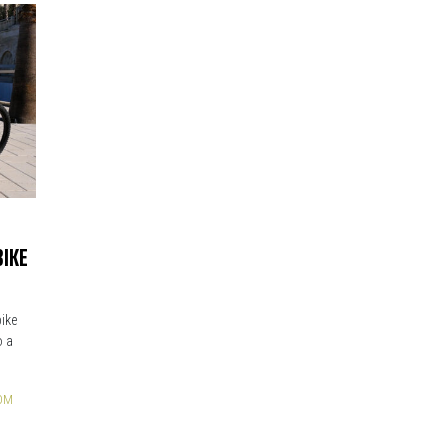
BIKE
bike
o a
OM