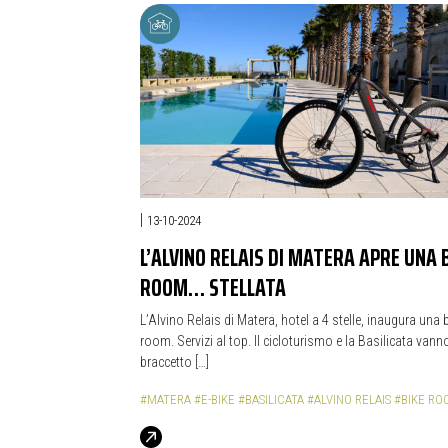
|
13-10-2024
L’ALVINO RELAIS DI MATERA APRE UNA 
ROOM… STELLATA
L’Alvino Relais di Matera, hotel a 4 stelle, inaugura una 
room. Servizi al top. Il cicloturismo e la Basilicata vann
braccetto […]
#MATERA
#E-BIKE
#BASILICATA
#ALVINO RELAIS
#BIKE RO