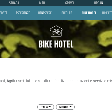
STRADA
MTB
GRAVEL
URBAN
POSTE
ESPERIENZE
BENESSERE
BIKE LAB
BIKE HOTEL
BIKE E
BIKE HOTEL
st, Agriturismi: tutte le strutture ricettive con dotazioni e servizi a misu
ITALIA
MONDO