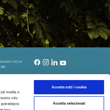
ilometro 162 srl
i.PRO
Accetta tutti i cookie
cial media e
nostro sito
Accetta selezionati
i potrebbero
ei loro