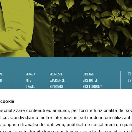
AMO
STRADA
PROPOSTE
BIKE LAB
Ch
TI
MTB
ESPERIENZE
BIKE HOTEL
bic
GRAVEL
BENESSERE
BIKE ECONOMY
URBAN
 cookie
rsonalizzare contenuti ed annunci, per fornire funzionalità dei so
ffico. Condividiamo inoltre informazioni sul modo in cui utilizza il 
ni (RN)
Cookie Policy
Privacy Policy
 occupano di analisi dei dati web, pubblicità e social media, i qual
azioni che ha fornito loro o che hanno raccolto dal suo utilizzo d