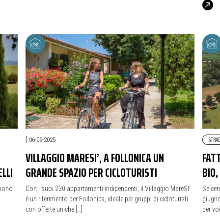
|
STRA
06-09-2025
VILLAGGIO MARESI’, A FOLLONICA UN
FATT
ELLI
GRANDE SPAZIO PER CICLOTURISTI
BIO
liono
Con i suoi 230 appartamenti indipendenti, il Villaggio MareSI’
Se cer
è un riferimento per Follonica, ideale per gruppi di cicloturisti
giugno
con offerte uniche […]
per voi