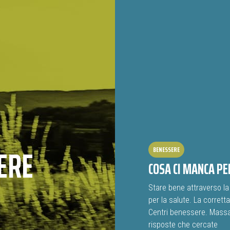
ERE
BENESSERE
COSA CI MANCA PE
Stare bene attraverso la 
per la salute. La corrett
Centri benessere. Massag
risposte che cercate