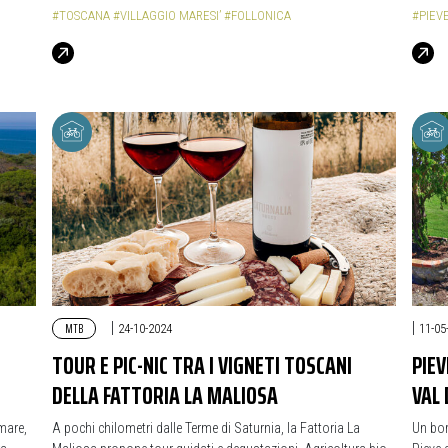
#TOSCANA
#VILLAGGIO MARESI’
#FOLLONICA
#PIEVE
MTB
|
|
24-10-2024
11-05
TOUR E PIC-NIC TRA I VIGNETI TOSCANI
PIEV
DELLA FATTORIA LA MALIOSA
VAL 
 mare,
A pochi chilometri dalle Terme di Saturnia, la Fattoria La
Un bor