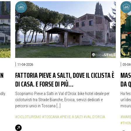
|
|
11-04-2026
05-04
ON
FATTORIA PIEVE A SALTI, DOVE IL CICLISTA È
MASS
DI CASA. E FORSE DI PIÙ…
DA 
dly.
Scopriamo Pieve a Salti in Val d’Orcia: bike hotel ideale per
Ha fes
cicloturisti tra Strade Bianche, Eroica, servizi dedicati e
un’ide
percorsi unici in Toscana […]
misura 
#CICLOTURISMO
#TOSCANA
#PIEVE A SALTI
#VAL D’ORCIA
#MAR
#THOM