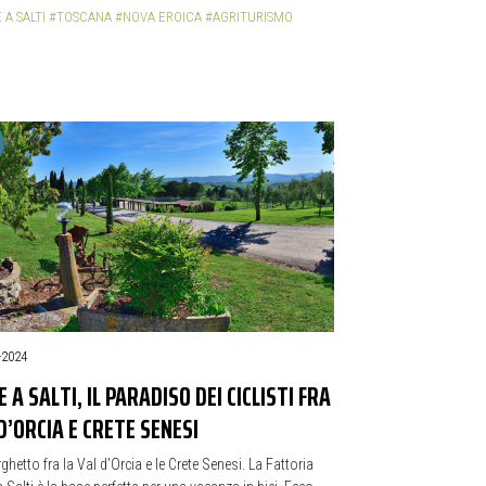
 A SALTI
#TOSCANA
#NOVA EROICA
#AGRITURISMO
-2024
E A SALTI, IL PARADISO DEI CICLISTI FRA
D’ORCIA E CRETE SENESI
ghetto fra la Val d’Orcia e le Crete Senesi. La Fattoria