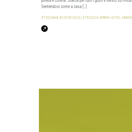
pineta e collina. Stanze per tutti i gusti e servizi su misur
Sentendosi come a casa […]
#TOSCANA
#COSTA DEGLI ETRUSCHI
#PARK HOTEL MARI
Navigazione degli articoli