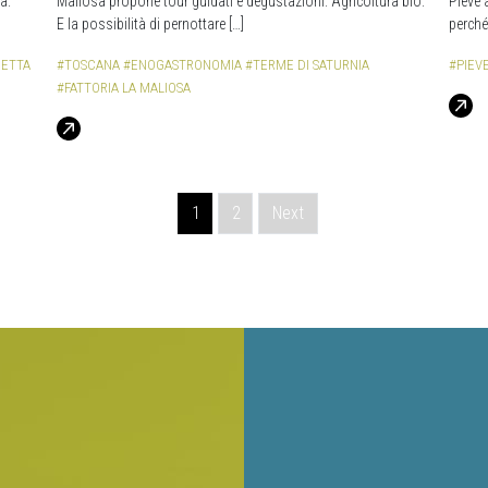
a.
Maliosa propone tour guidati e degustazioni. Agricoltura bio.
Pieve 
E la possibilità di pernottare […]
perché
NETTA
#TOSCANA
#ENOGASTRONOMIA
#TERME DI SATURNIA
#PIEVE
#FATTORIA LA MALIOSA
1
2
Next