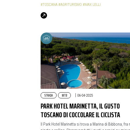
#TOSCANA
#AGRITURISMO
#MAX LELLI
STRADA
MTB
|
06-04-2025
PARK HOTEL MARINETTA, IL GUSTO
TOSCANO DI COCCOLARE IL CICLISTA
Il Park Hotel Marinetta si trova a Marina di Bibbona, fra