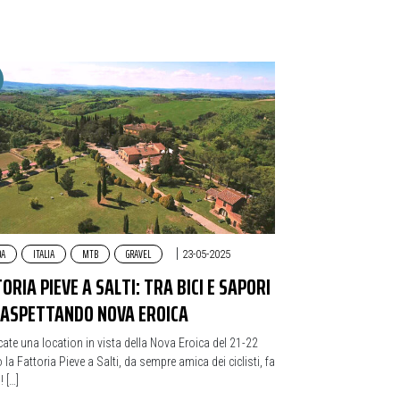
DA
ITALIA
MTB
GRAVEL
|
23-05-2025
ORIA PIEVE A SALTI: TRA BICI E SAPORI
, ASPETTANDO NOVA EROICA
cate una location in vista della Nova Eroica del 21-22
 la Fattoria Pieve a Salti, da sempre amica dei ciclisti, fa
! […]