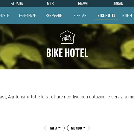
STRADA
MTB
GRAVEL
URBAN
POSTE
ESPERIENZE
BENESSERE
BIKE LAB
BIKE HOTEL
BIKE E
BIKE HOTEL
st, Agriturismi: tutte le strutture ricettive con dotazioni e servizi a misu
ITALIA
MONDO