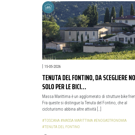
|
15-05-2026
TENUTA DEL FONTINO, DA SCEGLIERE N
SOLO PER LE BICI…
Massa Marittima è un agglomerato di strutture bike frien
Fra queste si distingue la Tenuta del Fontino, che al
cicloturismo abbina altre attività […]
#TOSCANA
#MASSA MARITTIMA
#ENOGASTRONOMIA
#TENUTA DEL FONTINO