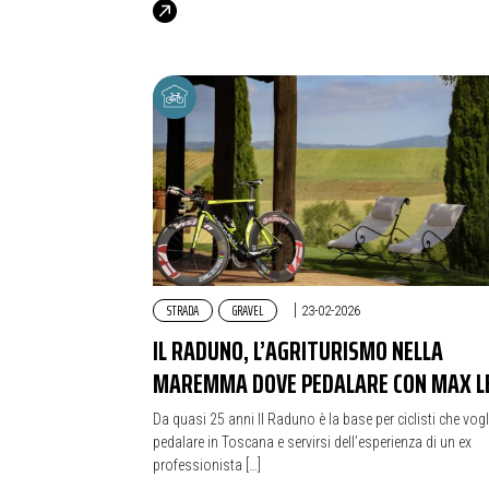
STRADA
GRAVEL
|
23-02-2026
IL RADUNO, L’AGRITURISMO NELLA
MAREMMA DOVE PEDALARE CON MAX L
Da quasi 25 anni Il Raduno è la base per ciclisti che vog
pedalare in Toscana e servirsi dell’esperienza di un ex
professionista […]