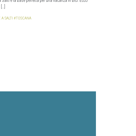
a Salti è la base perfetta per una vacanza in bici. Ecco
 […]
 A SALTI
#TOSCANA