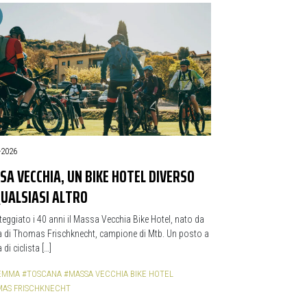
-2026
A VECCHIA, UN BIKE HOTEL DIVERSO
QUALSIASI ALTRO
teggiato i 40 anni il Massa Vecchia Bike Hotel, nato da
a di Thomas Frischknecht, campione di Mtb. Un posto a
di ciclista […]
EMMA
#TOSCANA
#MASSA VECCHIA BIKE HOTEL
AS FRISCHKNECHT