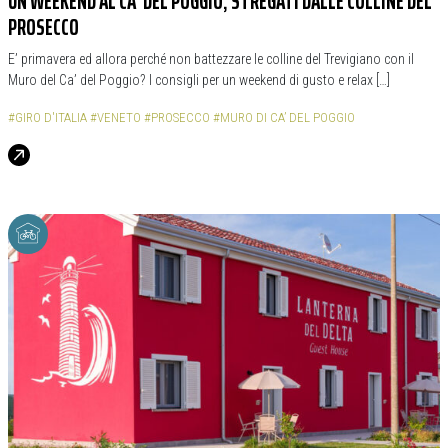
UN WEEKEND AL CA’ DEL POGGIO, STREGATI DALLE COLLINE DEL
PROSECCO
E’ primavera ed allora perché non battezzare le colline del Trevigiano con il
Muro del Ca’ del Poggio? I consigli per un weekend di gusto e relax […]
#GIRO D'ITALIA
#VENETO
#PROSECCO
#MURO DI CA’ DEL POGGIO