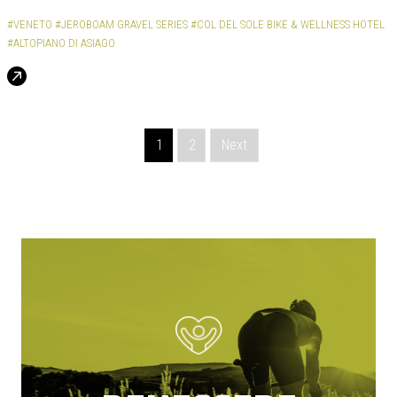
#VENETO
#JEROBOAM GRAVEL SERIES
#COL DEL SOLE BIKE & WELLNESS HOTEL
#ALTOPIANO DI ASIAGO
Navigazione degli articoli
1
2
Next