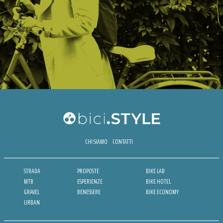
CHI SIAMO
CONTATTI
STRADA
PROPOSTE
BIKE LAB
MTB
ESPERIENZE
BIKE HOTEL
GRAVEL
BENESSERE
BIKE ECONOMY
URBAN