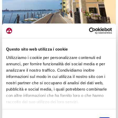
ITALIA
|
06-10-2025
CORTE LUSENZO, IL B&B DI CHIOGGIA CHE SI AFFACCIA SULLA
VEN-TO
Questo sito web utilizza i cookie
Utilizziamo i cookie per personalizzare contenuti ed
La Laguna del Lusenzo circonda Chioggia. Qui è nato un b&b che fa
annunci, per fornire funzionalità dei social media e per
dell’inclusione sociale (e del cicloturismo) uno dei suoi punti di forza […]
analizzare il nostro traffico. Condividiamo inoltre
#CORTE LUSENZO
#VENETO
#CICLOVIA VEN-TO
#LAGUNA VENETA
informazioni sul modo in cui utilizza il nostro sito con i
nostri partner che si occupano di analisi dei dati web,
pubblicità e social media, i quali potrebbero combinarle
con altre informazioni che ha fornito loro o che hanno
raccolto dal suo utilizzo dei loro servizi.
Selezione