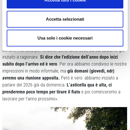
«Anche noi del direttivo – prosegue Sara Albini –
l’abbiamo seguita
dal paese, ascoltando la telecronaca e rimanendo costantemente
in contatto con la corsa
. Perché alla fine, nonostante sia stato un
Accetta selezionati
evento per il paese e la promozione del territorio, la parte
agonistica è venuta fuori con il tratto a cronometro. Chi vinto ha
fatto dei risultati importanti.
Patrick Facchini l’ha fatta in 14 minuti
Usa solo i cookie necessari
e la donna, Giulia Medri, in poco più di 20
. Quindi chi ha corso
davanti l’ha fatta per vincere. Sono tutte cose su cui abbiamo già
iniziato a ragionare.
Si dice che l’edizione dell’anno dopo inizi
subito dopo l’arrivo ed è vero
. Per ora abbiamo condiviso le nostre
impressioni in modo informale, ma
già domani (giovedì, ndr)
avremo una riunione apposita.
Però è vero: abbiamo iniziato a
parlare del 2026 già da domenica.
L’asticella qua è alta, ci
prenderemo poco tempo per tirare il fiato
e poi cominceremo a
lavorare per l’anno prossimo».