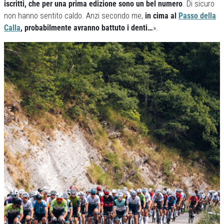
iscritti, che per una prima edizione sono un bel numero
. Di sicuro
non hanno sentito caldo. Anzi secondo me,
in cima al
Passo della
Calla
, probabilmente avranno battuto i denti…
».