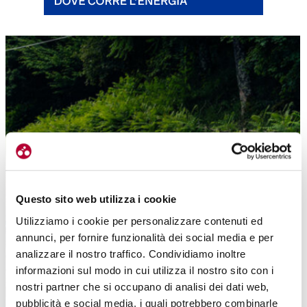
Questo sito web utilizza i cookie
Dalla Romagna verso la Toscana e poi il rientro attraverso il Passo della
Utilizziamo i cookie per personalizzare contenuti ed
Calla (foto REC)
annunci, per fornire funzionalità dei social media e per
analizzare il nostro traffico. Condividiamo inoltre
informazioni sul modo in cui utilizza il nostro sito con i
nostri partner che si occupano di analisi dei dati web,
pubblicità e social media, i quali potrebbero combinarle