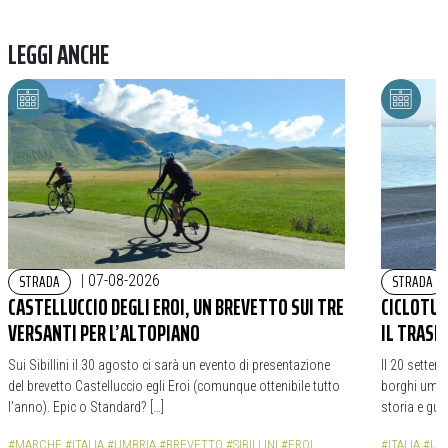
LEGGI ANCHE
STRADA
STRADA
|
07-08-2026
CASTELLUCCIO DEGLI EROI, UN BREVETTO SUI TRE
CICLOTURI
VERSANTI PER L’ALTOPIANO
IL TRASI
Sui Sibillini il 30 agosto ci sarà un evento di presentazione
Il 20 settem
del brevetto Castelluccio egli Eroi (comunque ottenibile tutto
borghi umbri
l’anno). Epic o Standard? […]
storia e gua
#MARCHE
#ITALIA
#UMBRIA
#BREVETTO
#SIBILLINI
#EROI
#ITALIA
#UM