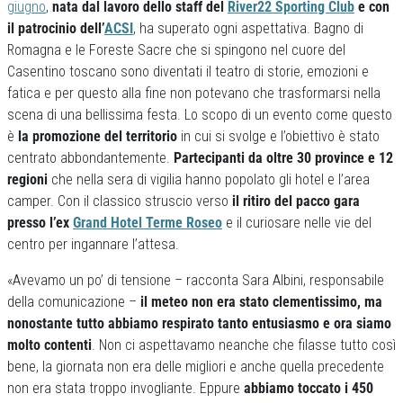
giugno
,
nata dal lavoro dello staff del
River22 Sporting Club
e con
il patrocinio dell’
ACSI
, ha superato ogni aspettativa. Bagno di
Romagna e le Foreste Sacre che si spingono nel cuore del
Casentino toscano sono diventati il teatro di storie, emozioni e
fatica e per questo alla fine non potevano che trasformarsi nella
scena di una bellissima festa. Lo scopo di un evento come questo
è
la promozione del territorio
in cui si svolge e l’obiettivo è stato
centrato abbondantemente.
Partecipanti da oltre 30 province e 12
regioni
che nella sera di vigilia hanno popolato gli hotel e l’area
camper. Con il classico struscio verso
il ritiro del pacco gara
presso l’ex
Grand Hotel Terme Roseo
e il curiosare nelle vie del
centro per ingannare l’attesa.
«Avevamo un po’ di tensione – racconta Sara Albini, responsabile
della comunicazione –
il meteo non era stato clementissimo, ma
nonostante tutto abbiamo respirato tanto entusiasmo e ora siamo
molto contenti
. Non ci aspettavamo neanche che filasse tutto così
bene, la giornata non era delle migliori e anche quella precedente
non era stata troppo invogliante. Eppure
abbiamo toccato i 450