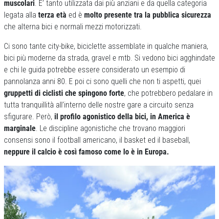
muscolari
. E’ tanto utilizzata dai più anziani e da quella categoria
legata alla
terza età
ed è
molto presente tra la pubblica sicurezza
che alterna bici e normali mezzi motorizzati.
Ci sono tante city-bike, biciclette assemblate in qualche maniera,
bici più moderne da strada, gravel e mtb. Si vedono bici agghindate
e chi le guida potrebbe essere considerato un esempio di
pannolanza anni 80. E poi ci sono quelli che non ti aspetti, quei
gruppetti di ciclisti che spingono forte
, che potrebbero pedalare in
tutta tranquillità all’interno delle nostre gare a circuito senza
sfigurare. Però,
il profilo agonistico della bici, in America è
marginale
. Le discipline agonistiche che trovano maggiori
consensi sono il football americano, il basket ed il baseball,
neppure il calcio è così famoso come lo è in Europa.