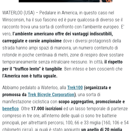
WATERLOO (USA) – Pedalare in America, in questo caso nel
Winsconsin, ha il suo fascino ed è pure qualcosa di diverso se il
racconto trova una sorta di confronto con l’ambiente europeo. E’
vero,
l’ambiente americano offre dei vantaggi indiscutibili,
carreggiate e corsie ampissime
dove i diversi protagonisti della
strada hanno ampi spazi di manovra, un numero contenuto di
rotonde in poche centinaia di metri, zone di respiro dove sostare
temporaneamente senza intralciare nessuno. In città,
il rispetto
per il “traffico lento” è tangibile
. Ben inteso e ben coscienti che
l’America non è tutta uguale.
Abbiamo pedalato a Waterloo, alla
Trek100
(organizzata e
promossa da
Trek Bicycle Corporation
)
, una sorta di
manifestazione ciclistica con
scopo aggregativo, promozionale e
benefico
. Oltre
17.000 iscrizioni
ed un lasso temporale di partenze
compreso in tre ore, all’interno delle quali ci sono tre batterie
principali, per altrettanti percorsi, 100, 66 e 33 miglia (160, 106 e 54
chilometri circa), ai quali è stato aggiunto
un anello di 20 miglia