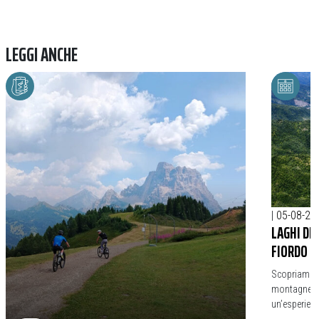
LEGGI ANCHE
|
05-08-20
LAGHI DE
FIORDO D
Scopriamo il
montagne e p
un’esperienz