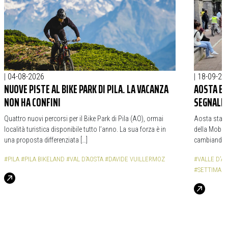
|
04-08-2026
|
18-09-20
NUOVE PISTE AL BIKE PARK DI PILA. LA VACANZA
AOSTA E 
NON HA CONFINI
SEGNALE 
Quattro nuovi percorsi per il Bike Park di Pila (AO), ormai
Aosta sta v
località turistica disponibile tutto l’anno. La sua forza è in
della Mobilit
una proposta differenziata […]
cambiando l
#PILA
#PILA BIKELAND
#VAL D’AOSTA
#DAVIDE VUILLERMOZ
#VALLE D'A
#SETTIMANA