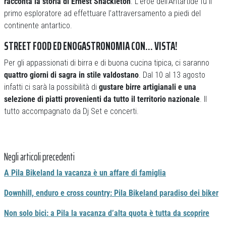
racconta la storia di Ernest Shackleton
. L’eroe dell’Antartide fu il
primo esploratore ad effettuare l’attraversamento a piedi del
continente antartico.
STREET FOOD ED ENOGASTRONOMIA CON… VISTA!
Per gli appassionati di birra e di buona cucina tipica, ci saranno
quattro giorni di sagra in stile valdostano
. Dal 10 al 13 agosto
infatti ci sarà la possibilità di
gustare birre artigianali e una
selezione di piatti provenienti da tutto il territorio nazionale
. Il
tutto accompagnato da Dj Set e concerti.
Negli articoli precedenti
A Pila Bikeland la vacanza è un affare di famiglia
Downhill, enduro e cross country: Pila Bikeland paradiso dei biker
Non solo bici: a Pila la vacanza d’alta quota è tutta da scoprire