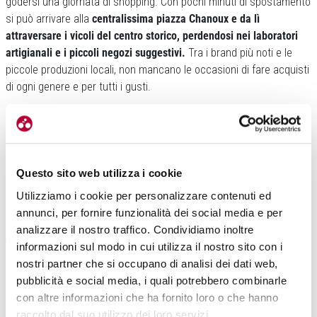
godersi una giornata di shopping. Con pochi minuti di spostamento
si può arrivare alla
centralissima piazza Chanoux e da lì
attraversare i vicoli del centro storico, perdendosi nei laboratori
artigianali e i piccoli negozi suggestivi.
Tra i brand più noti e le
piccole produzioni locali, non mancano le occasioni di fare acquisti
di ogni genere e per tutti i gusti.
Questo sito web utilizza i cookie
Utilizziamo i cookie per personalizzare contenuti ed
annunci, per fornire funzionalità dei social media e per
E per concludere in bellezza…in città ci sono
diversi locali dove
analizzare il nostro traffico. Condividiamo inoltre
godersi un aperitivo con stuzzicherie tipiche
.
informazioni sul modo in cui utilizza il nostro sito con i
nostri partner che si occupano di analisi dei dati web,
GLI EVENTI DELL’ESTATE DI PILA
pubblicità e social media, i quali potrebbero combinarle
Le sere in montagna sono tutte da vivere. Tra escursioni, pedalate
con altre informazioni che ha fornito loro o che hanno
e trekking, c’è spazio anche per l’intrattenimento.
A Pila c’è un
raccolto dal suo utilizzo dei loro servizi.