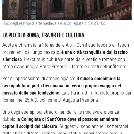
Uno degli esempi di arte medievale è la Collegiata di Sant’Orso
LA PICCOLA ROMA, TRA ARTE E CULTURA
Aosta è chiamata la “Roma delle Alpi”. Con il suo fascino e i tesori
provenienti dal lungo passato,
è una città tranquilla e dal fascino
silenzioso
. L’excursus culturale parte dalle vestigie romane con
l’Arco d’Augusto, la Porta Pretoria, il teatro e i resti dell’anfiteatro.
Per gli appassionati di archeologia c’è
il museo omonimo e la
necropoli fuori porta Decumana: un vero e proprio viaggio nel
passato della sua fondazione
. La città infatti fu fondata proprio dai
Romani nel 25 A.C. col nome di Augusta Praetoria.
Uno degli esempi più straordinari dell’arte medievale è senza
dubbio
la Collegiata di Sant’Orso dove si possono ammirare i
capitelli scolpiti del chiostro
. Suggestivi sono anche i sotterranei
della chiesa di San Lorenzo. Sono stati gli scavi archeologici a