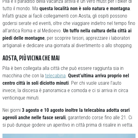
Pila è il paradiso della vacanza attiva e un vero must per i biker di
tutto il mondo. Ma
questa località non è solo natura e montagna
.
Infatti grazie ai facili collegamenti con Aosta, gli ospiti possono
godersi serate ed eventi, oltre che viaggiare indietro nel tempo fino
all’antica Roma e al Medioevo.
Un tuffo nella cultura della città ai
piedi delle montagne
, per scoprire tesori, apprezzare i laboratori
artigianali e dedicare una giornata al divertimento o allo shopping.
AOSTA, PIÙ VICINA CHE MAI
Pila è ben collegata alla città che può essere raggiunta sia in
macchina che con la
telecabina
.
Quest’ultima arriva proprio nel
centro città in soli diciotto minuti
. Per chi vuole usare l’auto
invece, la discesa è panoramica e comoda e ci si arriva in circa
venticinque minuti.
Nei giorni
3 agosto e 10 agosto inoltre la telecabina adotta orari
agevoli anche nelle fasce serali
, garantendo corse fino alle 21. Ci
si può dunque godere un aperitivo in città prima di risalire in vetta.