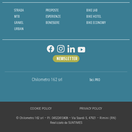
STRADA
PROPOSTE
BIKE LAB
MTB
ESPERIENZE
BIKE HOTEL
GRAVEL
BENESSERE
BIKE ECONOMY
URBAN
NEWSLETTER
bici.PRO
Chilometro 162 srl
COOKIE POLICY
PRIVACY POLICY
© Chilometro 162 srl – P.I. 04522410408 – Via Soardi 5, 47921 – Rimini (RN)
Realizzato da SUNTIMES