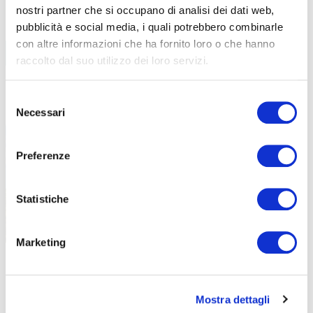
nostri partner che si occupano di analisi dei dati web,
pubblicità e social media, i quali potrebbero combinarle
BIKE ECONOMY
con altre informazioni che ha fornito loro o che hanno
raccolto dal suo utilizzo dei loro servizi.
VAL-DAOSTA
Selezione
LEGGI TUTTI GLI ARTICOLI
Necessari
del
consenso
Preferenze
Statistiche
Marketing
|
|
04-08-2026
21-11-2025
NUOVE PISTE AL BIKE PARK DI PILA. LA VACANZA
THOK E-BI
NON HA CONFINI
Mostra dettagli
THOK ha stre