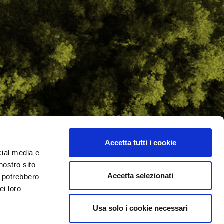
Accetta tutti i cookie
cial media e
ilometro 162 srl
nostro sito
i.PRO
Accetta selezionati
i potrebbero
ei loro
Usa solo i cookie necessari