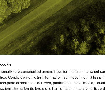
 cookie
rsonalizzare contenuti ed annunci, per fornire funzionalità dei so
AMO
STRADA
PROPOSTE
BIKE LAB
Ch
ffico. Condividiamo inoltre informazioni sul modo in cui utilizza il 
TI
MTB
ESPERIENZE
BIKE HOTEL
bic
 occupano di analisi dei dati web, pubblicità e social media, i qual
GRAVEL
BENESSERE
BIKE ECONOMY
azioni che ha fornito loro o che hanno raccolto dal suo utilizzo d
URBAN