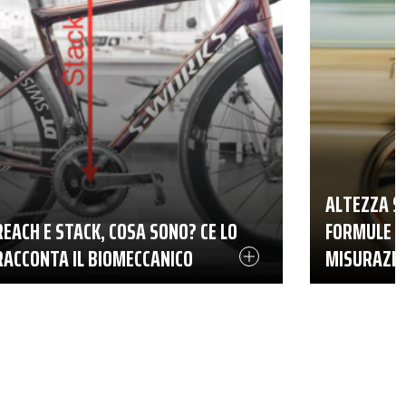
ALTEZZA SE
REACH E STACK, COSA SONO? CE LO
FORMULE P
RACCONTA IL BIOMECCANICO
MISURAZIO