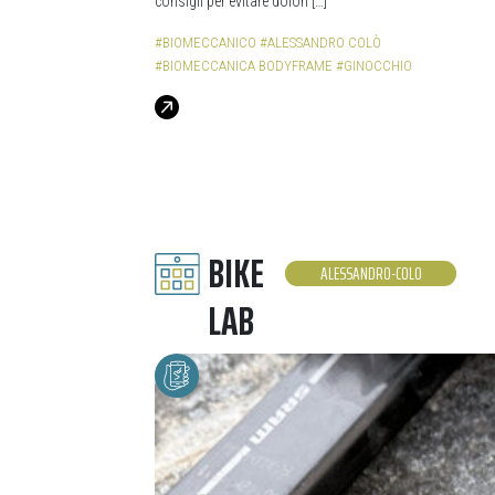
consigli per evitare dolori […]
#BIOMECCANICO
#ALESSANDRO COLÒ
#BIOMECCANICA BODYFRAME
#GINOCCHIO
BIKE
ALESSANDRO-COLO
LAB