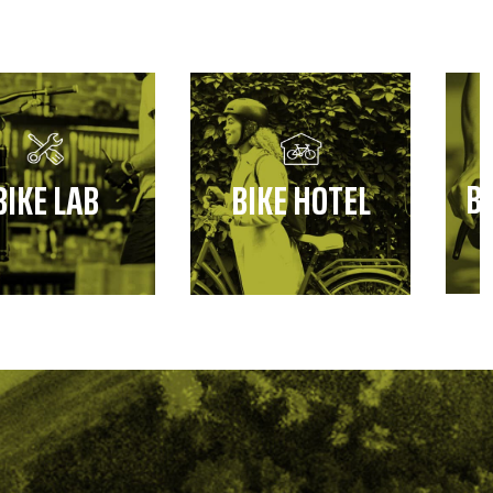
B
BIKE LAB
BIKE HOTEL