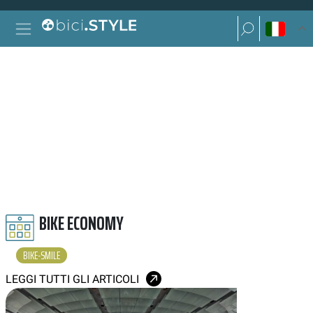
Vai al contenuto
Ricerca per:
Navigazione principale
Ricerca per:
BIKE SMILE
BIKE ECONOMY
BIKE-SMILE
LEGGI TUTTI GLI ARTICOLI