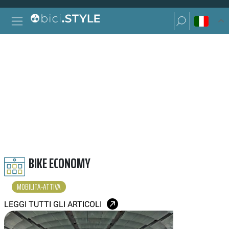
Vai al contenuto
Ricerca per:
Navigazione principale
Ricerca per:
MOBILITÀ ATTIVA
BIKE ECONOMY
MOBILITA-ATTIVA
LEGGI TUTTI GLI ARTICOLI