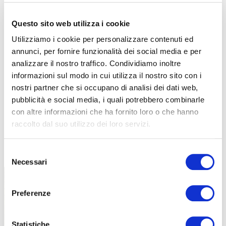
Questo sito web utilizza i cookie
Utilizziamo i cookie per personalizzare contenuti ed
annunci, per fornire funzionalità dei social media e per
analizzare il nostro traffico. Condividiamo inoltre
informazioni sul modo in cui utilizza il nostro sito con i
nostri partner che si occupano di analisi dei dati web,
pubblicità e social media, i quali potrebbero combinarle
con altre informazioni che ha fornito loro o che hanno
raccolto dal suo utilizzo dei loro servizi.
TUTTE LE CATEGORIE DEL MAGAZINE
Selezione
Necessari
del
consenso
Preferenze
Statistiche