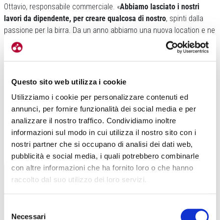
Ottavio, responsabile commerciale. «
Abbiamo lasciato i nostri
lavori da dipendente, per creare qualcosa di nostro
, spinti dalla
passione per la birra. Da un anno abbiamo una nuova location e ne
abbiamo adibito una parte per creare eventi, tanto che
a
settembre faremo partite un vero e proprio pub con gli impianti
del birrificio a vista
, una soluzione piuttosto unica».
Questo sito web utilizza i cookie
Utilizziamo i cookie per personalizzare contenuti ed
annunci, per fornire funzionalità dei social media e per
analizzare il nostro traffico. Condividiamo inoltre
informazioni sul modo in cui utilizza il nostro sito con i
nostri partner che si occupano di analisi dei dati web,
pubblicità e social media, i quali potrebbero combinarle
con altre informazioni che ha fornito loro o che hanno
raccolto dal suo utilizzo dei loro servizi.
Selezione
Necessari
del