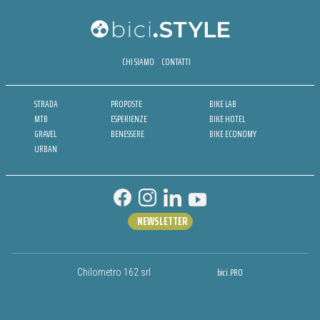
CHI SIAMO
CONTATTI
STRADA
PROPOSTE
BIKE LAB
MTB
ESPERIENZE
BIKE HOTEL
GRAVEL
BENESSERE
BIKE ECONOMY
URBAN
NEWSLETTER
bici.PRO
Chilometro 162 srl