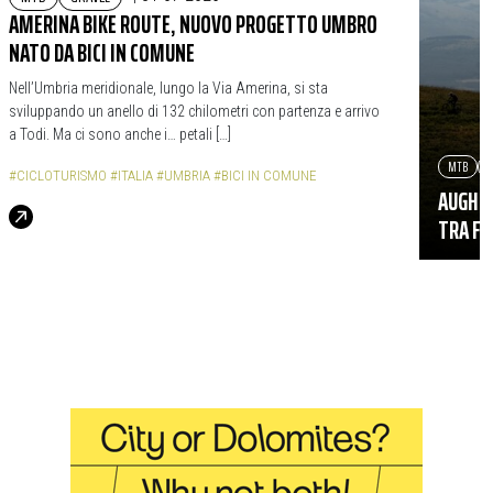
AMERINA BIKE ROUTE, NUOVO PROGETTO UMBRO
NATO DA BICI IN COMUNE
Nell’Umbria meridionale, lungo la Via Amerina, si sta
sviluppando un anello di 132 chilometri con partenza e arrivo
a Todi. Ma ci sono anche i… petali […]
MTB
G
#CICLOTURISMO
#ITALIA
#UMBRIA
#BICI IN COMUNE
AUGH, 
TRA FO