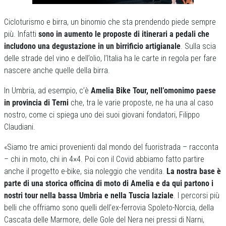
Cicloturismo e birra, un binomio che sta prendendo piede sempre
più. Infatti
sono in aumento le proposte di itinerari a pedali che
includono una degustazione in un birrificio artigianale
. Sulla scia
delle strade del vino e dell’olio, l’Italia ha le carte in regola per fare
nascere anche quelle della birra.
In Umbria, ad esempio, c’è
Amelia Bike Tour, nell’omonimo paese
in provincia di Terni
che, tra le varie proposte, ne ha una al caso
nostro, come ci spiega uno dei suoi giovani fondatori, Filippo
Claudiani.
«Siamo tre amici provenienti dal mondo del fuoristrada – racconta
– chi in moto, chi in 4×4. Poi con il Covid abbiamo fatto partire
anche il progetto e-bike, sia noleggio che vendita.
La nostra base è
parte di una storica officina di moto di Amelia e da qui partono i
nostri tour nella bassa Umbria e nella Tuscia laziale
. I percorsi più
belli che offriamo sono quelli dell’ex-ferrovia Spoleto-Norcia, della
Cascata delle Marmore, delle Gole del Nera nei pressi di Narni,