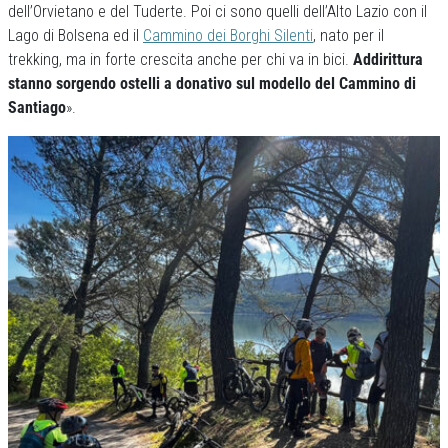
dell’Orvietano e del Tuderte. Poi ci sono quelli dell’Alto Lazio con il
Lago di Bolsena ed il
Cammino dei Borghi Silenti
, nato per il
trekking, ma in forte crescita anche per chi va in bici.
Addirittura
stanno sorgendo ostelli a donativo sul modello del Cammino di
Santiago
».