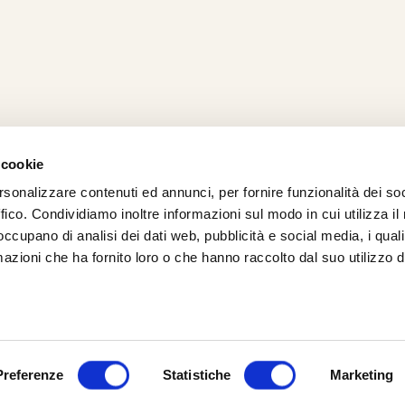
 cookie
rsonalizzare contenuti ed annunci, per fornire funzionalità dei so
AMO
STRADA
PROPOSTE
BIKE LAB
Ch
ffico. Condividiamo inoltre informazioni sul modo in cui utilizza il 
TI
MTB
ESPERIENZE
BIKE HOTEL
bic
 occupano di analisi dei dati web, pubblicità e social media, i qual
GRAVEL
BENESSERE
BIKE ECONOMY
azioni che ha fornito loro o che hanno raccolto dal suo utilizzo d
URBAN
ni (RN)
Cookie Policy
Privacy Policy
Preferenze
Statistiche
Marketing