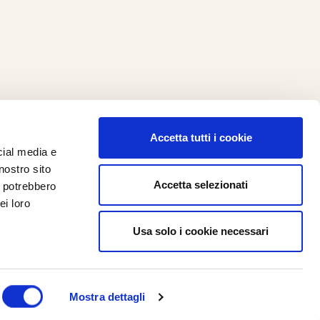
Accetta tutti i cookie
cial media e
ilometro 162 srl
nostro sito
i.PRO
Accetta selezionati
i potrebbero
ei loro
Usa solo i cookie necessari
Mostra dettagli