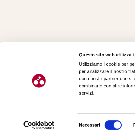
Questo sito web utilizza i
Utilizziamo i cookie per pe
CHI SI
per analizzare il nostro tra
CONTAT
con i nostri partner che si
combinarle con altre inform
servizi.
© Chilometro 162 srl – P.I. 04522410408 – Via Soardi 5, 47921 – Rimi
Selezione
Necessari
Realizzato da SUNTIMES
del