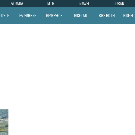
STRADA
MTB
GRAVEL
URBAN
POSTE
ESPERIENZE
BENESSERE
BIKE LAB
BIKE HOTEL
BIKE E
BOLZANO