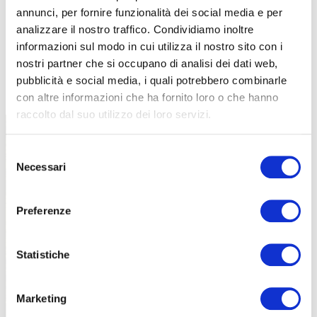
annunci, per fornire funzionalità dei social media e per
analizzare il nostro traffico. Condividiamo inoltre
informazioni sul modo in cui utilizza il nostro sito con i
nostri partner che si occupano di analisi dei dati web,
TUTTE LE CATEGORIE DEL MAGAZINE
pubblicità e social media, i quali potrebbero combinarle
con altre informazioni che ha fornito loro o che hanno
raccolto dal suo utilizzo dei loro servizi.
Selezione
Necessari
del
consenso
Preferenze
PROPOSTE
Statistiche
Marketing