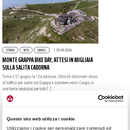
STRADA
MTB
GRAVEL
|
25-05-2026
MONTE GRAPPA BIKE DAY, ATTESI IN MIGLIAIA
SULLA SALITA CADORNA
Torna il 27 giugno la 12a edizione. Oltre 60 chilometri chiusi
al traffico per salire sul Grappa e scendere verso Caupo in
una festa (gratuita) per tutti […]
#VENETO
#ITALIA
#CHIUSURA AL TRAFFICO
#CADORNA
Questo sito web utilizza i cookie
Utilizziamo i cookie per personalizzare contenuti ed