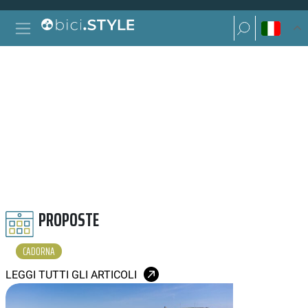
Vai al contenuto
Ricerca per:
Navigazione principale
Ricerca per:
CADORNA
PROPOSTE
CADORNA
LEGGI TUTTI GLI ARTICOLI