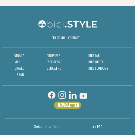
CHI SIAMO
CONTATTI
STRADA
PROPOSTE
BIKE LAB
MTB
ESPERIENZE
BIKE HOTEL
GRAVEL
BENESSERE
BIKE ECONOMY
URBAN
NEWSLETTER
bici.PRO
Chilometro 162 srl