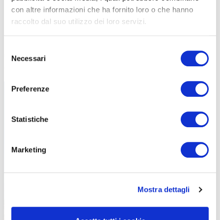
Monte Grappa.
Gli organizzatori stanno inoltre lavorando per
con altre informazioni che ha fornito loro o che hanno
aggiungere un terzo punto ristoro al termine della discesa. Acqua,
raccolto dal suo utilizzo dei loro servizi.
sali minerali, frutta, brioche, cioccolato e assistenza saranno
disponibili lungo tutta la giornata. Un dettaglio fondamentale
su
Selezione
una montagna dove le fonti d’acqua naturali praticamente non
Necessari
del
esistono.
consenso
Preferenze
Statistiche
Marketing
Mostra dettagli