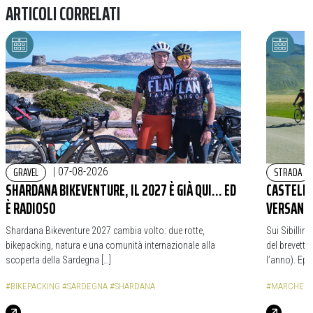
ARTICOLI CORRELATI
GRAVEL
STRADA
|
07-08-2026
SHARDANA BIKEVENTURE, IL 2027 È GIÀ QUI… ED
CASTELLU
È RADIOSO
VERSANTI
Shardana Bikeventure 2027 cambia volto: due rotte,
Sui Sibillin
bikepacking, natura e una comunità internazionale alla
del brevetto
scoperta della Sardegna […]
l’anno). Epi
#BIKEPACKING
#SARDEGNA
#SHARDANA
#MARCHE
#