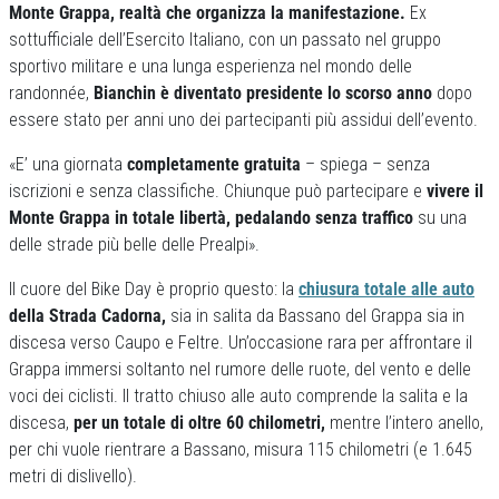
Monte Grappa, realtà che organizza la manifestazione.
Ex
sottufficiale dell’Esercito Italiano, con un passato nel gruppo
sportivo militare e una lunga esperienza nel mondo delle
randonnée,
Bianchin è diventato presidente lo scorso anno
dopo
essere stato per anni uno dei partecipanti più assidui dell’evento.
«E’ una giornata
completamente gratuita
– spiega – senza
iscrizioni e senza classifiche. Chiunque può partecipare e
vivere il
Monte Grappa in totale libertà, pedalando senza traffico
su una
delle strade più belle delle Prealpi».
Il cuore del Bike Day è proprio questo: la
chiusura totale alle auto
della Strada Cadorna,
sia in salita da Bassano del Grappa sia in
discesa verso Caupo e Feltre. Un’occasione rara per affrontare il
Grappa immersi soltanto nel rumore delle ruote, del vento e delle
voci dei ciclisti. Il tratto chiuso alle auto comprende la salita e la
discesa,
per un totale di oltre 60 chilometri,
mentre l’intero anello,
per chi vuole rientrare a Bassano, misura 115 chilometri (e 1.645
metri di dislivello).