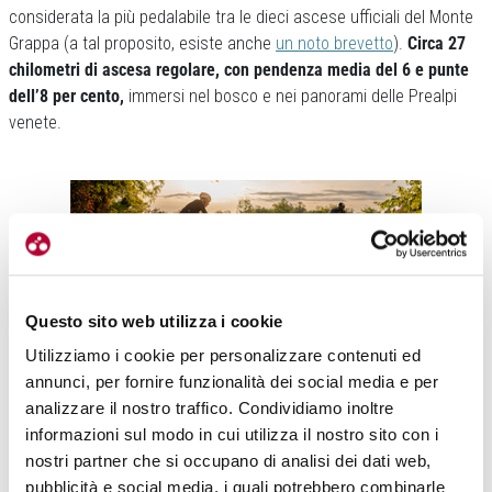
considerata la più pedalabile tra le dieci ascese ufficiali del Monte
Grappa (a tal proposito, esiste anche
un noto brevetto
).
Circa 27
chilometri di ascesa regolare, con pendenza media del 6 e punte
dell’8 per cento,
immersi nel bosco e nei panorami delle Prealpi
venete.
Questo sito web utilizza i cookie
«E’ la salita più lunga ma anche la più accessibile – spiega il
Utilizziamo i cookie per personalizzare contenuti ed
presidente – dopo i primi tornanti più impegnativi sale molto
annunci, per fornire funzionalità dei social media e per
regolare e permette davvero a tutti di arrivare in cima».
analizzare il nostro traffico. Condividiamo inoltre
Lungo il percorso
saranno presenti due grandi ristori gratuiti:
il
informazioni sul modo in cui utilizza il nostro sito con i
primo in località Val dea Giara, poco dopo Ponte San Lorenzo, il
nostri partner che si occupano di analisi dei dati web,
secondo direttamente al
Rifugio Bassano, davanti all’Ossario del
pubblicità e social media, i quali potrebbero combinarle