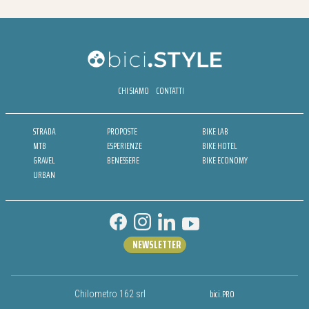
CHI SIAMO
CONTATTI
STRADA
PROPOSTE
BIKE LAB
MTB
ESPERIENZE
BIKE HOTEL
GRAVEL
BENESSERE
BIKE ECONOMY
URBAN
NEWSLETTER
bici.PRO
Chilometro 162 srl