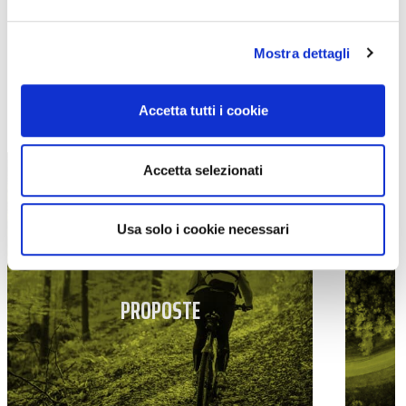
Mostra dettagli
TUTTE LE CATEGORIE DEL MAGAZINE
Accetta tutti i cookie
Accetta selezionati
Usa solo i cookie necessari
PROPOSTE