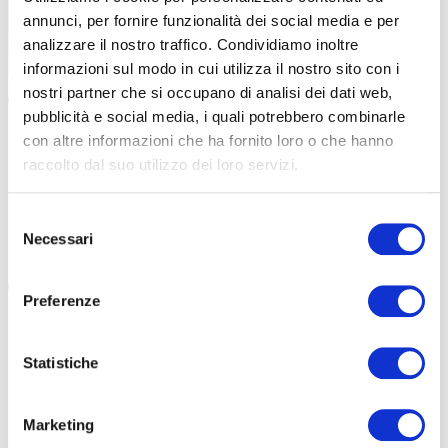
annunci, per fornire funzionalità dei social media e per
analizzare il nostro traffico. Condividiamo inoltre
informazioni sul modo in cui utilizza il nostro sito con i
nostri partner che si occupano di analisi dei dati web,
GRAVEL
|
25-04-2024
pubblicità e social media, i quali potrebbero combinarle
IL TRICOLORE GRAVEL CELEBRA L’OLTREPÒ
con altre informazioni che ha fornito loro o che hanno
PAVESE
raccolto dal suo utilizzo dei loro servizi.
Il tricolore gravel 2024 si terrà nell’Oltrepò Pavese, in uno
scenario dove i filari di vite e le colline sono protagoniste […]
Selezione
Necessari
del
#CAMPIONATO ITALIANO GRAVEL
#GOLFERENZO
consenso
Preferenze
Statistiche
Marketing