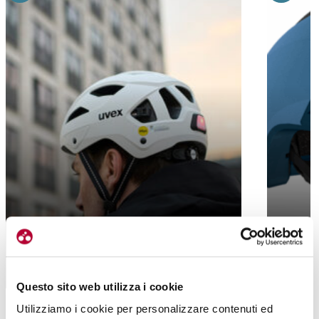
CITY STRIDE MIPS, DA UVEX UN CASCO
NEXT KI
TUTTOFARE PER L’URBAN
(ANCHE)
Questo sito web utilizza i cookie
Utilizziamo i cookie per personalizzare contenuti ed