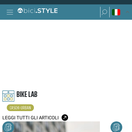
Vai al contenuto
Ricerca per:
Navigazione principale
Ricerca per:
CASCHI URBAN
BIKE LAB
CASCHI-URBAN
LEGGI TUTTI GLI ARTICOLI