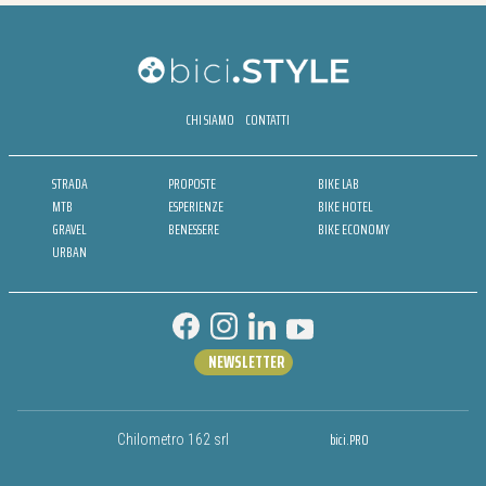
CHI SIAMO
CONTATTI
STRADA
PROPOSTE
BIKE LAB
MTB
ESPERIENZE
BIKE HOTEL
GRAVEL
BENESSERE
BIKE ECONOMY
URBAN
NEWSLETTER
bici.PRO
Chilometro 162 srl