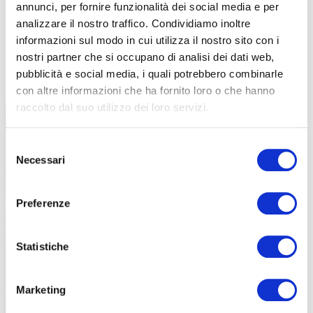
annunci, per fornire funzionalità dei social media e per
analizzare il nostro traffico. Condividiamo inoltre
informazioni sul modo in cui utilizza il nostro sito con i
nostri partner che si occupano di analisi dei dati web,
TUTTE LE CATEGORIE DEL MAGAZINE
pubblicità e social media, i quali potrebbero combinarle
con altre informazioni che ha fornito loro o che hanno
raccolto dal suo utilizzo dei loro servizi.
Selezione
Necessari
del
consenso
Preferenze
PROPOSTE
Statistiche
Marketing