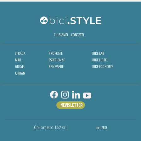
CHI SIAMO
CONTATTI
STRADA
PROPOSTE
BIKE LAB
MTB
ESPERIENZE
BIKE HOTEL
GRAVEL
BENESSERE
BIKE ECONOMY
URBAN
NEWSLETTER
bici.PRO
Chilometro 162 srl