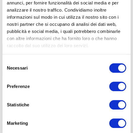
annunci, per fornire funzionalità dei social media e per
analizzare il nostro traffico. Condividiamo inoltre
informazioni sul modo in cui utilizza il nostro sito con i
nostri partner che si occupano di analisi dei dati web,
TUTTE LE CATEGORIE DEL MAGAZINE
pubblicità e social media, i quali potrebbero combinarle
con altre informazioni che ha fornito loro o che hanno
raccolto dal suo utilizzo dei loro servizi.
Selezione
Necessari
del
consenso
Preferenze
PROPOSTE
Statistiche
Marketing