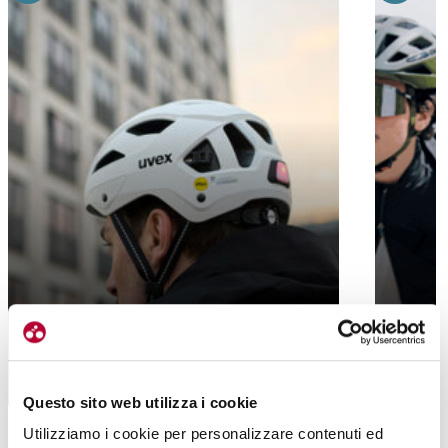
GRAVEL
CITY STRIDE MIPS, DA UVEX UN CASCO
UVEX I-
TUTTOFARE PER L’URBAN
E UN DE
Questo sito web utilizza i cookie
Utilizziamo i cookie per personalizzare contenuti ed