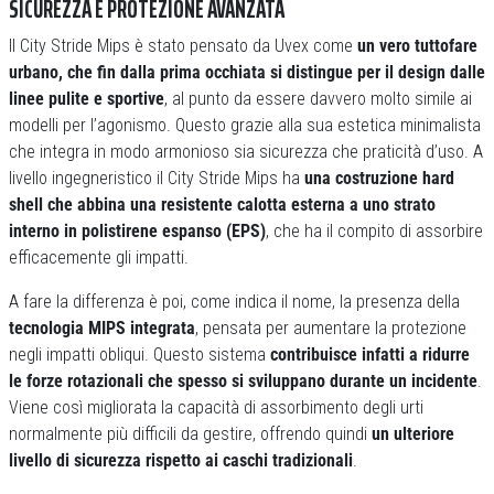
SICUREZZA E PROTEZIONE AVANZATA
Il City Stride Mips è stato pensato da Uvex come
un vero tuttofare
urbano, che fin dalla prima occhiata si distingue per il design dalle
linee pulite e sportive
, al punto da essere davvero molto simile ai
modelli per l’agonismo. Questo grazie alla sua estetica minimalista
che integra in modo armonioso sia sicurezza che praticità d’uso. A
livello ingegneristico il City Stride Mips ha
una costruzione hard
shell che abbina una resistente calotta esterna a uno strato
interno in polistirene espanso (EPS)
, che ha il compito di assorbire
efficacemente gli impatti.
A fare la differenza è poi, come indica il nome, la presenza della
tecnologia MIPS integrata
, pensata per aumentare la protezione
negli impatti obliqui. Questo sistema
contribuisce infatti a ridurre
le forze rotazionali che spesso si sviluppano durante un incidente
.
Viene così migliorata la capacità di assorbimento degli urti
normalmente più difficili da gestire, offrendo quindi
un ulteriore
livello di sicurezza rispetto ai caschi tradizionali
.