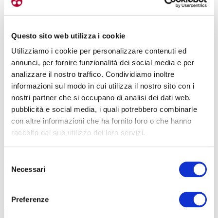
chiusura Uvex Monomatic
, studiata per rendere ancora più pratico
l’utilizzo quotidiano grazie ad un comodo bottone che permette di
aprire e chiudere la clip con una sola mano
.
Questo sito web utilizza i cookie
Utilizziamo i cookie per personalizzare contenuti ed
annunci, per fornire funzionalità dei social media e per
analizzare il nostro traffico. Condividiamo inoltre
informazioni sul modo in cui utilizza il nostro sito con i
nostri partner che si occupano di analisi dei dati web,
pubblicità e social media, i quali potrebbero combinarle
con altre informazioni che ha fornito loro o che hanno
Infine la visibilità, altro aspetto cruciale nel traffico cittadino. Il
raccolto dal suo utilizzo dei loro servizi.
casco City Stride Mips garantisce questo livello di sicurezza con
diversi accorgimenti, tra cui le
cinghie riflettenti, i loghi e dettagli
Selezione
ad alta visibilità e soprattutto una luce a led posteriore
Necessari
del
removibile
. La luce ha due modalità di lampeggio, ideale per
consenso
aumentare la visibilità del ciclista nelle ore serali o in condizioni di
scarsa illuminazione.
Preferenze