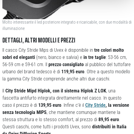
Molto interessante il led posteriore integrato e ricaricabile, con due modalità di
illuminazione
DETTAGLI, ALTRI MODELLI E PREZZI
Il casco City Stride Mips di Uvex è disponibile in
tre colori molto
sobri ed eleganti
(nero, bianco e salvia) e
in tre taglie
: 53-56 cm,
56-59 cm e 59-61 cm. Il
prezzo consigliato
al pubblico del tuttofare
urbano del brand tedesco è di
119,95 euro
. Oltre a questo modello
la gamma City Stride comprende anche altri due caschi.
Il
City Stride Mipd Hiplok, con il sistema Hiplok Z LOK
, una
fascetta antifurto integrata direttamente nel casco. In questo
caso il prezzo è di
139,95 euro
. Infine c’è il
City Stride
, la versione
senza tecnologia MIPS
, che mantiene comunque mantiene la
stessa struttura e lo stesso comfort, al prezzo di
89,95 euro
.
Questi caschi, come tutti i prodotti Uvex, sono
distribuiti in Italia
da Geier Diffusion Sports
.