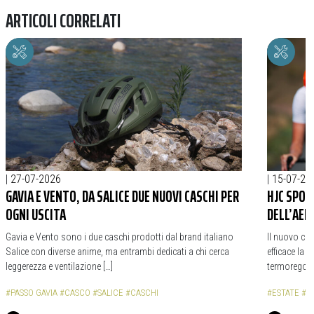
ARTICOLI CORRELATI
|
27-07-2026
|
15-07-20
GAVIA E VENTO, DA SALICE DUE NUOVI CASCHI PER
HJC SPOR
OGNI USCITA
DELL’AER
Gavia e Vento sono i due caschi prodotti dal brand italiano
Il nuovo ca
Salice con diverse anime, ma entrambi dedicati a chi cerca
efficace la 
leggerezza e ventilazione […]
termoregola
#PASSO GAVIA
#CASCO
#SALICE
#CASCHI
#ESTATE
#C