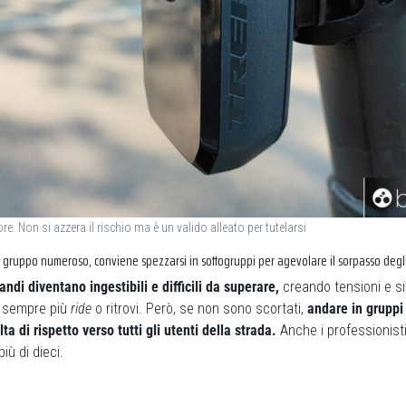
re. Non si azzera il rischio ma è un valido alleato per tutelarsi
 gruppo numeroso, conviene spezzarsi in sottogruppi per agevolare il sorpasso degli
ndi diventano ingestibili e difficili da superare,
creando tensioni e si
o sempre più
ride
o ritrovi. Però, se non sono scortati,
andare in gruppi 
a di rispetto verso tutti gli utenti della strada.
Anche i professionist
iù di dieci.