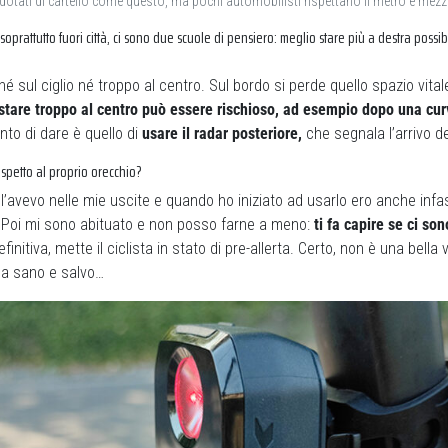
otati di cartello come questo, ma pochi automobilisti rispettano il metro e mez
soprattutto fuori città, ci sono due scuole di pensiero: meglio stare più a destra possib
?
é sul ciglio né troppo al centro. Sul bordo si perde quello spazio vital
stare troppo al centro può essere rischioso, ad esempio dopo una cur
nto di dare è quello di
usare il radar posteriore,
che segnala l’arrivo de
rispetto al proprio orecchio?
l’avevo nelle mie uscite e quando ho iniziato ad usarlo ero anche infas
ay. Poi mi sono abituato e non posso farne a meno:
ti fa capire se ci so
efinitiva, mette il ciclista in stato di pre-allerta. Certo, non è una bella
sa sano e salvo…