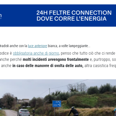
tradisti anche con la
luce anteriore
bianca, a volte lampeggiante…
Codice è
obbligatoria anche di giorno
, penso che tutto ciò che ci rende v
o anche perché
molti incidenti avvengono frontalmente
e, purtroppo, so
le anche
in caso delle manovre di svolta delle auto,
altra casistica fre