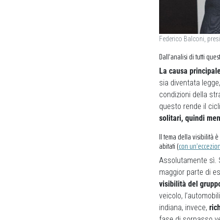
Federico Balconi, pres
Dall’analisi di tutti que
La causa principale
sia diventata legge
condizioni della s
questo rende il cic
solitari, quindi men
Il tema della visibilità 
abitati (
con un’eccezio
Assolutamente sì. 
maggior parte di ess
visibilità del grupp
veicolo, l’automobil
indiana, invece,
rich
fase di sorpasso v