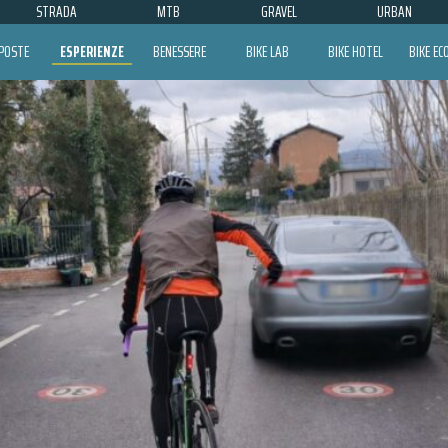
STRADA
MTB
GRAVEL
URBAN
POSTE
ESPERIENZE
BENESSERE
BIKE LAB
BIKE HOTEL
BIKE E