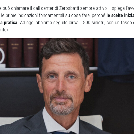
e può chiamare il call center di Zerosbatti sempre attivo – spiega l’a
 le prime indicazioni fondamentali su cosa fare, perché
le scelte inizi
la pratica.
Ad oggi abbiamo seguito circa 1.800 sinistri, con un tasso
ento».