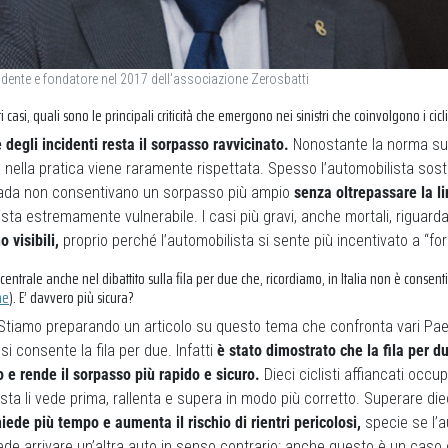
idente e fondatore nel 2017 dell’associazione Zerosbatti
sti casi, quali sono le principali criticità che emergono nei sinistri che coinvolgono i cicli
 degli incidenti resta il sorpasso ravvicinato.
Nonostante la norma su
, nella pratica viene raramente rispettata. Spesso l’automobilista sost
trada non consentivano un sorpasso più ampio
senza oltrepassare la l
lista estremamente vulnerabile. I casi più gravi, anche mortali, rigua
o visibili,
proprio perché l’automobilista si sente più incentivato a “for
è centrale anche nel dibattito sulla fila per due che, ricordiamo, in Italia non è consenti
ne
). E’ davvero più sicura?
Stiamo preparando un articolo su questo tema che confronta vari Paes
i consente la fila per due. Infatti
è stato dimostrato che la fila per 
o e rende il sorpasso più rapido e sicuro.
Dieci ciclisti affiancati occu
ista li vede prima, rallenta e supera in modo più corretto. Superare dieci 
iede più tempo e aumenta il rischio di rientri pericolosi,
specie se l’a
ede arrivare un’altra auto in senso contrario: anche questo è un cas