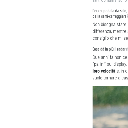
Tanti Comuni si sono d
Per chi pedala da solo, 
della semi-carreggiata
Non bisogna stare n
differenza, mentre
consiglio che mi se
Cosa dà in più il radar 
Due anni fa non ce 
“pallini” sul displ
loro velocità
e, in d
vuole tornare a ca