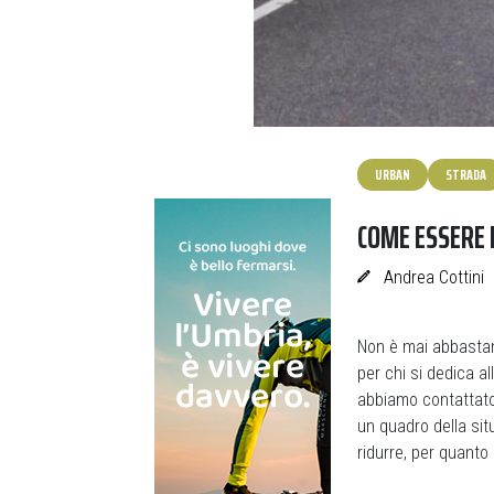
URBAN
STRADA
COME ESSERE P
Andrea Cottini
Non è mai abbastan
per chi si dedica al
abbiamo contattat
un quadro della si
ridurre, per quanto