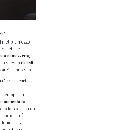
sti?
l metro e mezzo
iene che le
inea di mezzeria,
e
rdano spesso
ciclisti
zare” il sorpasso.
ta fuori dai centri
i europei: la
due aumenta la
pano lo spazio di un
ciclisti in fila
utomobilista in
o che abbiamo