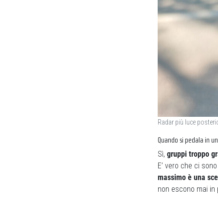
Radar più luce posterio
Quando si pedala in un
Sì,
gruppi troppo gra
E’ vero che ci son
massimo è una scelt
non escono mai in p