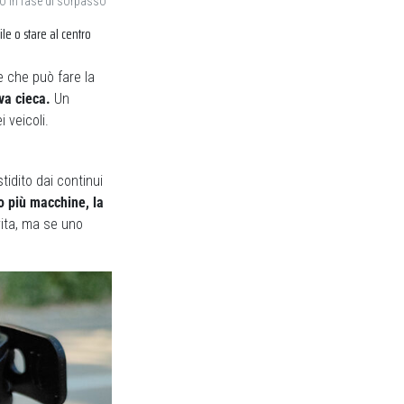
zo in fase di sorpasso
ile o stare al centro
e che può fare la
va cieca.
Un
i veicoli.
tidito dai continui
no più macchine, la
 vita, ma se uno