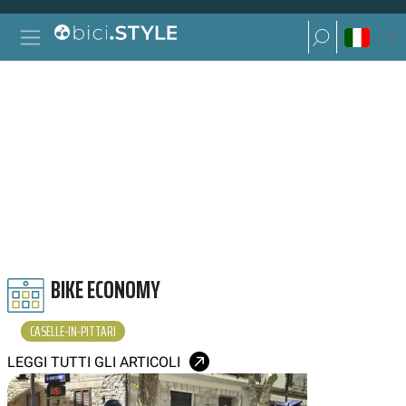
Vai al contenuto
Ricerca per:
Navigazione principale
Ricerca per:
CASELLE IN PITTARI
BIKE ECONOMY
CASELLE-IN-PITTARI
LEGGI TUTTI GLI ARTICOLI