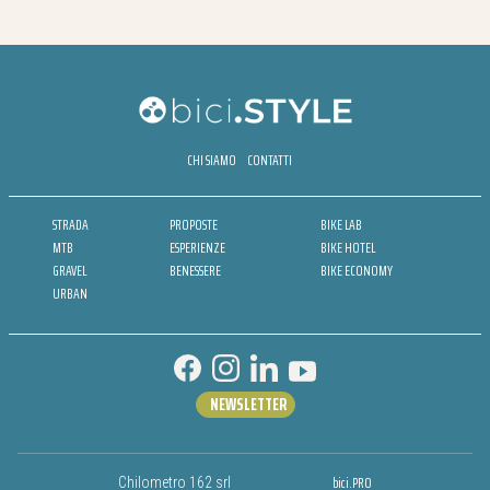
CHI SIAMO
CONTATTI
STRADA
PROPOSTE
BIKE LAB
MTB
ESPERIENZE
BIKE HOTEL
GRAVEL
BENESSERE
BIKE ECONOMY
URBAN
NEWSLETTER
bici.PRO
Chilometro 162 srl