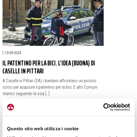
|
13-09-2024
IL PATENTINO PER LA BICI. L’IDEA (BUONA) DI
CASELLE IN PITTARI
A Caselle in Pittari (SA) i bambini affrontano un piccolo
corso per acquisire il patentino per la bici. E altri Comuni
stanno seguendo la scia […]
#CASELLE IN PITTARI
#PATENTINO
#MICHELE SALAMONE
#ANNA CARIELLO
Questo sito web utilizza i cookie