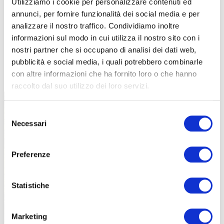
Utilizziamo i cookie per personalizzare contenuti ed
annunci, per fornire funzionalità dei social media e per
analizzare il nostro traffico. Condividiamo inoltre
informazioni sul modo in cui utilizza il nostro sito con i
nostri partner che si occupano di analisi dei dati web,
pubblicità e social media, i quali potrebbero combinarle
TUTTE LE CATEGORIE DEL MAGAZINE
con altre informazioni che ha fornito loro o che hanno
raccolto dal suo utilizzo dei loro servizi.
Selezione
Necessari
del
consenso
Preferenze
PROPOSTE
Statistiche
Marketing