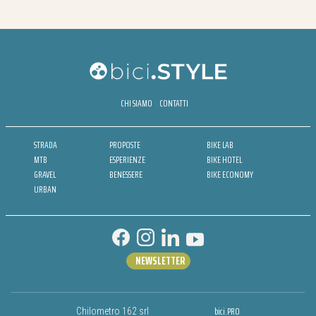
CHI SIAMO
CONTATTI
STRADA
PROPOSTE
BIKE LAB
MTB
ESPERIENZE
BIKE HOTEL
GRAVEL
BENESSERE
BIKE ECONOMY
URBAN
NEWSLETTER
bici.PRO
Chilometro 162 srl