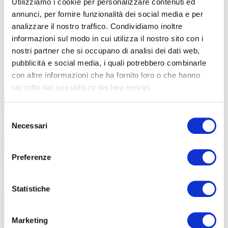
Utilizziamo i cookie per personalizzare contenuti ed
annunci, per fornire funzionalità dei social media e per
analizzare il nostro traffico. Condividiamo inoltre
informazioni sul modo in cui utilizza il nostro sito con i
nostri partner che si occupano di analisi dei dati web,
pubblicità e social media, i quali potrebbero combinarle
TUTTE LE CATEGORIE DEL MAGAZINE
con altre informazioni che ha fornito loro o che hanno
raccolto dal suo utilizzo dei loro servizi.
Selezione
Necessari
del
consenso
Preferenze
PROPOSTE
Statistiche
Marketing