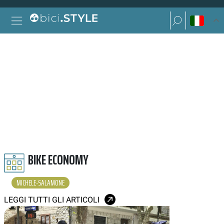
Vai al contenuto
Ricerca per:
Navigazione principale
Ricerca per:
MICHELE SALAMONE
BIKE ECONOMY
MICHELE-SALAMONE
LEGGI TUTTI GLI ARTICOLI