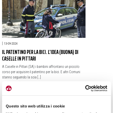
|
13-09-2024
IL PATENTINO PER LA BICI. L’IDEA (BUONA) DI
CASELLE IN PITTARI
A Caselle in Pittari (SA) i bambini affrontano un piccolo
corso per acquisire il patentino per la bici. E altri Comuni
stanno seguendo la scia […]
#CASELLE IN PITTARI
#PATENTINO
#MICHELE SALAMONE
#ANNA CARIELLO
Questo sito web utilizza i cookie