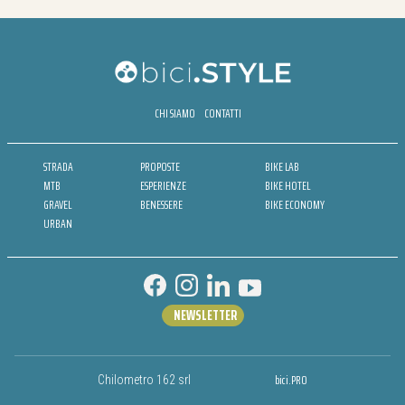
CHI SIAMO
CONTATTI
STRADA
PROPOSTE
BIKE LAB
MTB
ESPERIENZE
BIKE HOTEL
GRAVEL
BENESSERE
BIKE ECONOMY
URBAN
NEWSLETTER
bici.PRO
Chilometro 162 srl