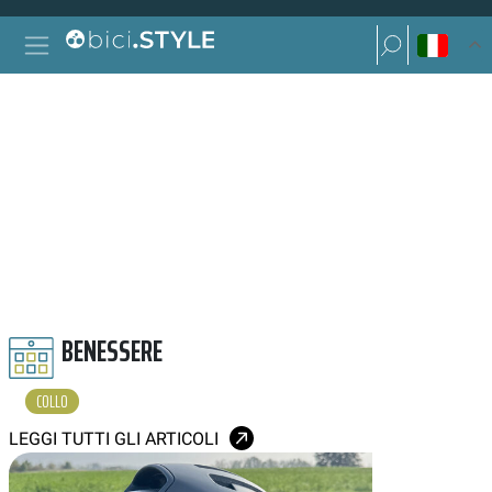
Vai al contenuto
Ricerca per:
Navigazione principale
Ricerca per:
COLLO
BENESSERE
COLLO
LEGGI TUTTI GLI ARTICOLI