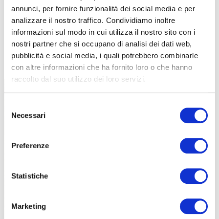
annunci, per fornire funzionalità dei social media e per
analizzare il nostro traffico. Condividiamo inoltre
informazioni sul modo in cui utilizza il nostro sito con i
nostri partner che si occupano di analisi dei dati web,
TUTTE LE CATEGORIE DEL MAGAZINE
pubblicità e social media, i quali potrebbero combinarle
con altre informazioni che ha fornito loro o che hanno
raccolto dal suo utilizzo dei loro servizi.
Selezione
Necessari
del
consenso
Preferenze
PROPOSTE
Statistiche
Marketing