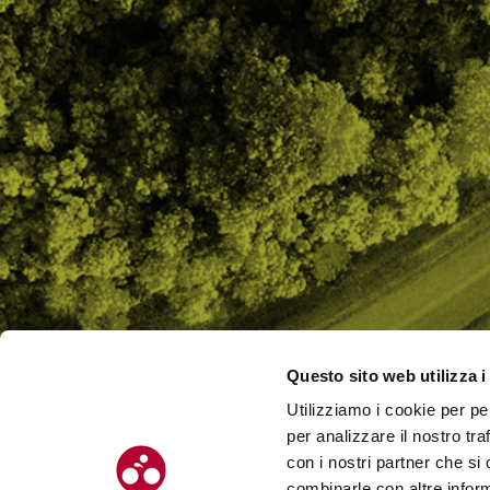
Questo sito web utilizza i
Utilizziamo i cookie per pe
CHI SI
per analizzare il nostro tra
CONTAT
con i nostri partner che si
combinarle con altre inform