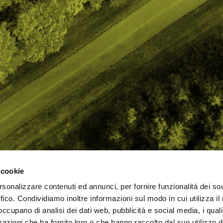
 cookie
rsonalizzare contenuti ed annunci, per fornire funzionalità dei so
AMO
STRADA
PROPOSTE
BIKE LAB
Ch
ffico. Condividiamo inoltre informazioni sul modo in cui utilizza il 
TI
MTB
ESPERIENZE
BIKE HOTEL
bic
 occupano di analisi dei dati web, pubblicità e social media, i qual
GRAVEL
BENESSERE
BIKE ECONOMY
azioni che ha fornito loro o che hanno raccolto dal suo utilizzo d