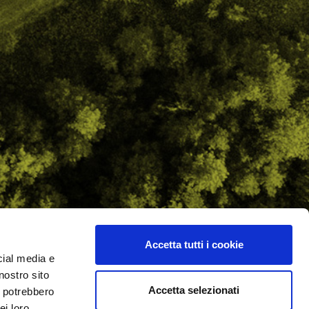
Accetta tutti i cookie
cial media e
ilometro 162 srl
nostro sito
i.PRO
Accetta selezionati
i potrebbero
ei loro