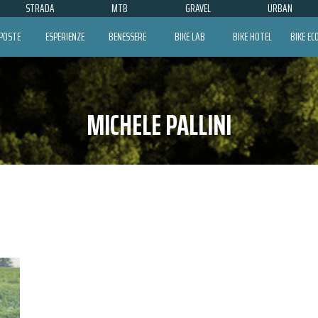
STRADA
MTB
GRAVEL
URBAN
POSTE
ESPERIENZE
BENESSERE
BIKE LAB
BIKE HOTEL
BIKE E
MICHELE PALLINI