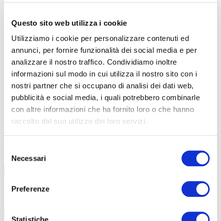
Questo sito web utilizza i cookie
Utilizziamo i cookie per personalizzare contenuti ed
annunci, per fornire funzionalità dei social media e per
analizzare il nostro traffico. Condividiamo inoltre
informazioni sul modo in cui utilizza il nostro sito con i
nostri partner che si occupano di analisi dei dati web,
pubblicità e social media, i quali potrebbero combinarle
con altre informazioni che ha fornito loro o che hanno
raccolto dal suo utilizzo dei loro servizi.
TUTTE LE CATEGORIE DEL MAGAZINE
Selezione
Necessari
del
consenso
Preferenze
Statistiche