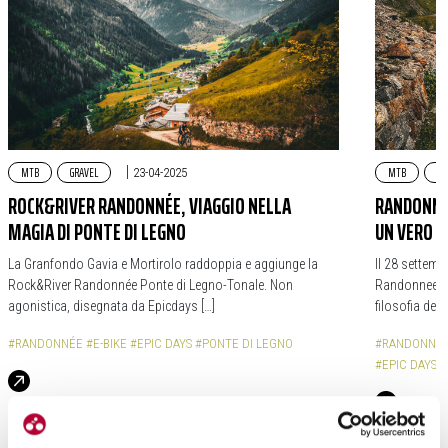
MTB
GRAVEL
|
MTB
GR
23-04-2025
ROCK&RIVER RANDONNÉE, VIAGGIO NELLA
RANDONNE
MAGIA DI PONTE DI LEGNO
UN VERO F
La Granfondo Gavia e Mortirolo raddoppia e aggiunge la
Il 28 settem
Rock&River Randonnée Ponte di Legno-Tonale. Non
Randonnee du
agonistica, disegnata da Epicdays […]
filosofia del 
#RANDONNÉE
#E-BIKE
#EPIC DAYS
#PONTE DI LEGNO
#RANDONNEE
#EPIC DAYS