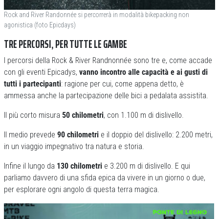
Rock and River Randonnée si percorrerà in modalità bikepacking non
agonistica (foto Epicdays)
TRE PERCORSI, PER TUTTE LE GAMBE
I percorsi della Rock & River Randnonnée sono tre e, come accade
con gli eventi Epicadys,
vanno incontro alle capacità e ai gusti di
tutti i partecipanti
: ragione per cui, come appena detto, è
ammessa anche la partecipazione delle bici a pedalata assistita.
Il più corto misura
50 chilometri
, con 1.100 m di dislivello.
Il medio prevede
90 chilometri
e il doppio del dislivello: 2.200 metri,
in un viaggio impegnativo tra natura e storia.
Infine il lungo da
130 chilometri
e 3.200 m di dislivello. E qui
parliamo davvero di una sfida epica da vivere in un giorno o due,
per esplorare ogni angolo di questa terra magica.