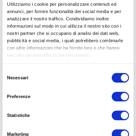
Utilizziamo i cookie per personalizzare contenuti ed
annunci, per fornire funzionalità dei social media e per
analizzare il nostro traffico. Condividiamo inoltre
informazioni sul modo in cui utilizza il nostro sito con i
nostri partner che si occupano di analisi dei dati web,
pubblicità e social media, i quali potrebbero combinarle
con altre informazioni che ha fornito loro o che hanno
raccolto dal suo utilizzo dei loro servizi.
Selezione
Necessari
del
consenso
Tre i percorsi e tre anche i ristori, collocati in punti strategici (foto Epicdays)
Preferenze
RISTORI STRATEGICI
Ma non è tutto natura. O forse è meglio dire che non srà solo
Statistiche
natura:
ci sarà anche l’intervento dell’uomo per accogliere i
partecipanti con ristori preziosi
, tempestivi e quantomai azzeccati.
Marketing