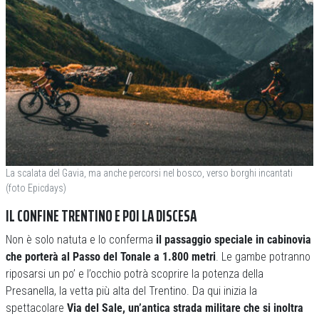
La scalata del Gavia, ma anche percorsi nel bosco, verso borghi incantati
(foto Epicdays)
IL CONFINE TRENTINO E POI LA DISCESA
Non è solo natuta e lo conferma
il passaggio speciale in cabinovia
che porterà al Passo del Tonale a 1.800 metri
. Le gambe potranno
riposarsi un po’ e l’occhio potrà scoprire la potenza della
Presanella, la vetta più alta del Trentino. Da qui inizia la
spettacolare
Via del Sale, un’antica strada militare che si inoltra