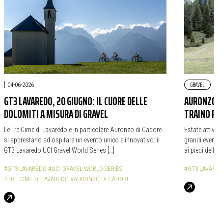
|
GRAVEL
04-06-2026
GT3 LAVAREDO, 20 GIUGNO: IL CUORE DELLE
AURONZO D
DOLOMITI A MISURA DI GRAVEL
TRAINO P
Le Tre Cime di Lavaredo e in particolare Auronzo di Cadore
Estate attiva
si apprestano ad ospitare un evento unico e innovativo: il
grandi eventi 
GT3 Lavaredo UCI Gravel World Series […]
ai piedi delle
#GT3 LAVAREDO
#UCI GRAVEL WORLD SERIES
#GT3 LAVAR
#TRE CIME DI LAVAREDO
#AURONZO DI CADORE