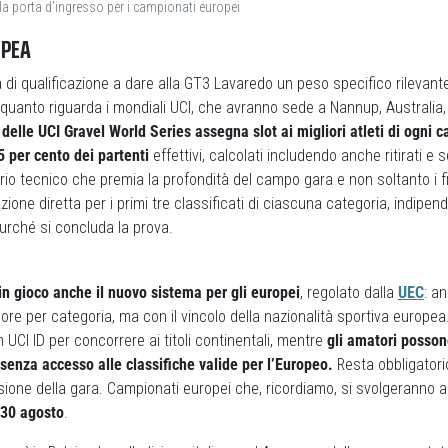
a porta d’ingresso per i campionati europei
OPEA
ma di qualificazione a dare alla GT3 Lavaredo un peso specifico rilevan
 quanto riguarda i mondiali UCI, che avranno sede a Nannup, Australia,
delle UCI Gravel World Series assegna slot ai migliori atleti di ogni ca
25 per cento dei partenti
effettivi, calcolati includendo anche ritirati e 
erio tecnico che premia la profondità del campo gara e non soltanto i fin
azione diretta per i primi tre classificati di ciascuna categoria, indip
purché si concluda la prova.
n gioco anche il nuovo sistema per gli europei
, regolato dalla
UEC
: a
iore per categoria, ma con il vincolo della nazionalità sportiva europea.
 UCI ID per concorrere ai titoli continentali, mentre
gli amatori posson
 senza accesso alle classifiche valide per l’Europeo.
Resta obbligatorio
sione della gara. Campionati europei che, ricordiamo, si svolgeranno 
 30 agosto
.