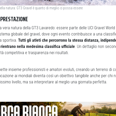
 nella natura: GT3 Gravel è quanto di meglio ci possa essere
E PRESTAZIONE
a vera natura della GT3 Lavaredo: essere parte delle UCI Gravel World 
stema globale del gravel, dove ogni evento contribuisce a una classifi
a sportiva.
Tutti gli atleti che percorrono la stessa distanza, indipen
, rientrano nella medesima classifica ufficiale
. Un dettaglio non secon
tà competitiva e trasparenza nei risultati.
mette insieme professionisti e amatori evoluti, creando un terreno di c
ficazione ai mondiali diventa così un obiettivo tangibile anche per chi 
issimo livello, ma sa interpretare al meglio una giornata perfetta.