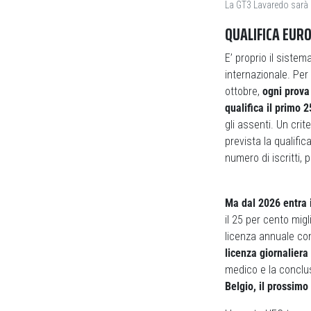
La GT3 Lavaredo sarà l
QUALIFICA EUR
E’ proprio il siste
internazionale. Per
ottobre,
ogni prova 
qualifica il primo 
gli assenti. Un crit
prevista la qualific
numero di iscritti, 
Ma dal 2026 entra i
il 25 per cento migl
licenza annuale con
licenza giornaliera
medico e la conclu
Belgio, il prossimo