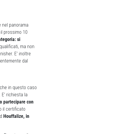
te nel panorama
 il prossimo 10
tegoria: si
squalificati, ma non
isher. E’ inoltre
endentemente dal
nche in questo caso
 E’ richiesta la
o partecipare con
 il certificato
ad
Houffalize, in