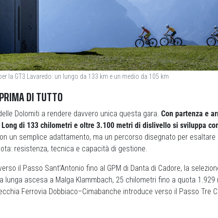
i per la GT3 Lavaredo: un lungo da 133 km e un medio da 105 km
PRIMA DI TUTTO
 delle Dolomiti a rendere davvero unica questa gara.
Con partenza e ar
o Long di 133 chilometri e oltre 3.100 metri di dislivello si sviluppa c
Non un semplice adattamento, ma un percorso disegnato per esaltare l
uota: resistenza, tecnica e capacità di gestione.
e verso il Passo Sant’Antonio fino al GPM di Danta di Cadore, la selezion
la lunga ascesa a Malga Klammbach, 25 chilometri fino a quota 1.929 me
Vecchia Ferrovia Dobbiaco–Cimabanche introduce verso il Passo Tre Cr