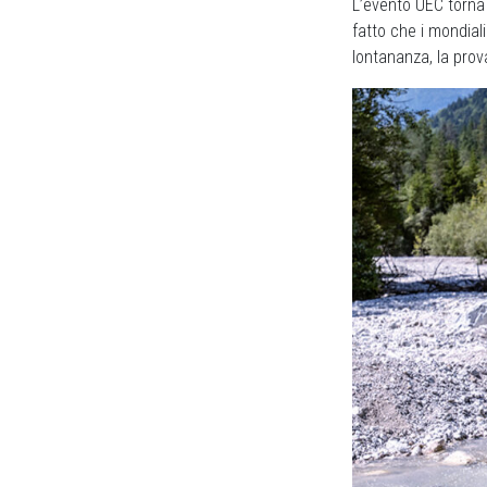
L’evento UEC torna 
fatto che i mondial
lontananza, la prov