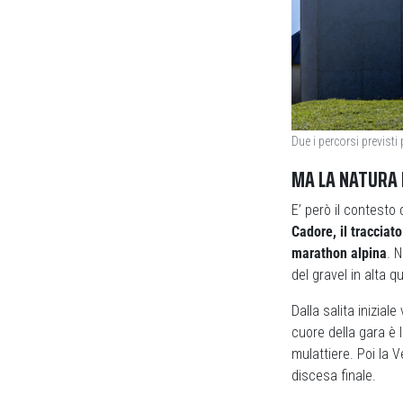
Due i percorsi previst
MA LA NATURA 
E’ però il contesto
Cadore, il tracciat
marathon alpina
. 
del gravel in alta q
Dalla salita inizial
cuore della gara è 
mulattiere. Poi la 
discesa finale.