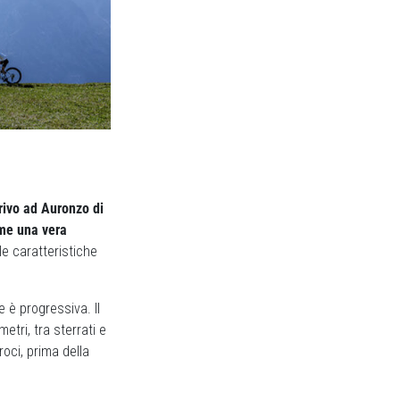
rivo ad Auronzo di
ome una vera
e caratteristiche
e è progressiva. Il
tri, tra sterrati e
oci, prima della