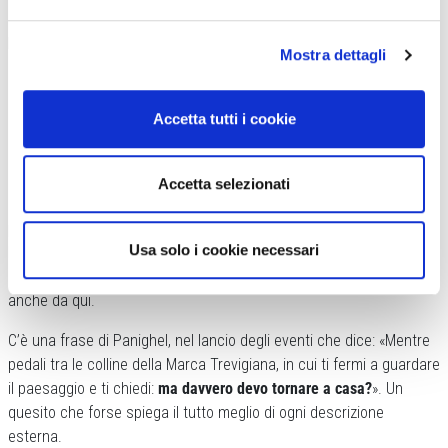
per un’esperienza come La Notturna.
Pieve di Soligo si conferma
hub strategico dell’off-road, già teatro del Mondiale Gravel 2023
e
Mostra dettagli
snodo naturale verso il futuro iridato del ciclocross.
Accetta tutti i cookie
Marca Bianca diventa così un tassello di una strategia più ampia:
consolidare l’identità ciclistica del territorio, creare flussi turistici
distribuiti durante l’anno, rafforzare il brand “Marca Trevigiana” in
Accetta selezionati
chiave internazionale.
E chiave internazionale è proprio il termine
più adatto, visto che proprio in queste terre si disputeranno i
Usa solo i cookie necessari
Mondiali di Ciclocross 2029, sempre a firma di Pedali di Marca.
Una “presenza ciclistica” sul territorio dunque che parte e passa
anche da qui.
C’è una frase di Panighel, nel lancio degli eventi che dice: «Mentre
pedali tra le colline della Marca Trevigiana, in cui ti fermi a guardare
il paesaggio e ti chiedi:
ma davvero devo tornare a casa?
». Un
quesito che forse spiega il tutto meglio di ogni descrizione
esterna.