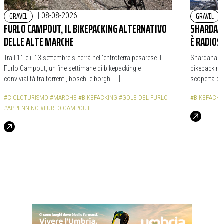
GRAVEL
GRAVEL
|
08-08-2026
FURLO CAMPOUT, IL BIKEPACKING ALTERNATIVO
SHARDANA
DELLE ALTE MARCHE
È RADIOS
Tra l’11 e il 13 settembre si terrà nell’entroterra pesarese il
Shardana Bi
Furlo Campout, un fine settimane di bikepacking e
bikepacking,
convivialità tra torrenti, boschi e borghi […]
scoperta de
#CICLOTURISMO
#MARCHE
#BIKEPACKING
#GOLE DEL FURLO
#BIKEPACKI
#APPENNINO
#FURLO CAMPOUT