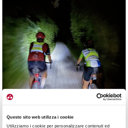
Questo sito web utilizza i cookie
La Nottura, l’evento del solstizio d’estate… Emozioni forti, un percorso
Utilizziamo i cookie per personalizzare contenuti ed