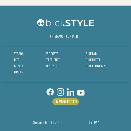
CHI SIAMO
CONTATTI
STRADA
PROPOSTE
BIKE LAB
MTB
ESPERIENZE
BIKE HOTEL
GRAVEL
BENESSERE
BIKE ECONOMY
URBAN
NEWSLETTER
bici.PRO
Chilometro 162 srl