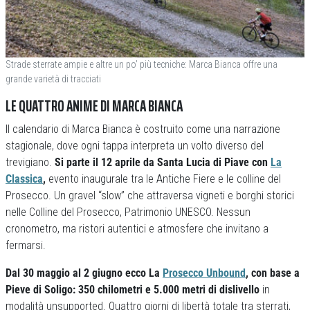
Strade sterrate ampie e altre un po’ più tecniche: Marca Bianca offre una
grande varietà di tracciati
LE QUATTRO ANIME DI MARCA BIANCA
Il calendario di Marca Bianca è costruito come una narrazione
stagionale, dove ogni tappa interpreta un volto diverso del
trevigiano.
Si parte il 12 aprile da Santa Lucia di Piave con
La
Classica
,
evento inaugurale tra le Antiche Fiere e le colline del
Prosecco. Un gravel “slow” che attraversa vigneti e borghi storici
nelle Colline del Prosecco, Patrimonio UNESCO. Nessun
cronometro, ma ristori autentici e atmosfere che invitano a
fermarsi.
Dal 30 maggio al 2 giugno ecco La
Prosecco Unbound
, con base a
Pieve di Soligo: 350 chilometri e 5.000 metri di dislivello
in
modalità unsupported. Quattro giorni di libertà totale tra sterrati,