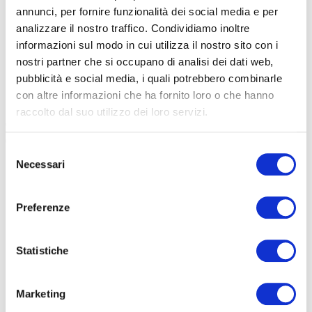
equilibrato nei profumi della campagna
annunci, per fornire funzionalità dei social media e per
IL TERRITORIO AL CENTRO
analizzare il nostro traffico. Condividiamo inoltre
informazioni sul modo in cui utilizza il nostro sito con i
La Marca Trevigiana la vera protagonista. Dalla pianura di Morgano
nostri partner che si occupano di analisi dei dati web,
alle colline di Pieve di Soligo, passando per Santa Lucia di Piave, il
pubblicità e social media, i quali potrebbero combinarle
circuito disegna una mappa che valorizza aree diverse ma
con altre informazioni che ha fornito loro o che hanno
complementari della stessa zona.
La provincia di Treviso ne è il
raccolto dal suo utilizzo dei loro servizi.
cuore. In un raggio di 40 chilometri si va dal centro, Treviso, alle
colline
che fanno poi da antipasto alle montagne..
Selezione
Necessari
del
consenso
Preferenze
Statistiche
Le Colline del Prosecco, Patrimonio UNESCO, offrono scenari
iconici tra filari ordinati e strade bianche che si arrampicano dolci.
Marketing
La pianura regala invece orizzonti ampi e silenzi notturni, perfetti