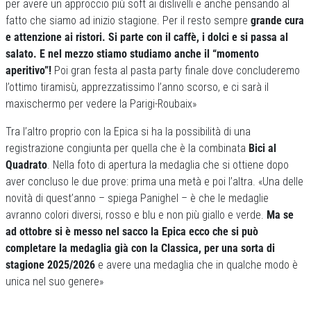
per avere un approccio più soft ai dislivelli e anche pensando al
fatto che siamo ad inizio stagione. Per il resto sempre
grande cura
e attenzione ai ristori. Si parte con il caffè, i dolci e si passa al
salato. E nel mezzo stiamo studiamo anche il “momento
aperitivo”!
Poi gran festa al pasta party finale dove concluderemo
l’ottimo tiramisù, apprezzatissimo l’anno scorso, e ci sarà il
maxischermo per vedere la Parigi-Roubaix»
Tra l’altro proprio con la Epica si ha la possibilità di una
registrazione congiunta per quella che è la combinata
Bici al
Quadrato
. Nella foto di apertura la medaglia che si ottiene dopo
aver concluso le due prove: prima una metà e poi l’altra. «Una delle
novità di quest’anno – spiega Panighel – è che le medaglie
avranno colori diversi, rosso e blu e non più giallo e verde.
Ma se
ad ottobre si è messo nel sacco la Epica ecco che si può
completare la medaglia già con la Classica, per una sorta di
stagione 2025/2026
e avere una medaglia che in qualche modo è
unica nel suo genere»