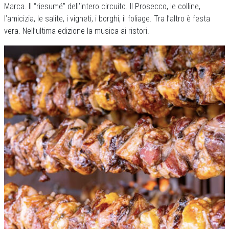
Marca. Il “riesumé” dell’intero circuito. Il Prosecco, le colline,
l’amicizia, le salite, i vigneti, i borghi, il foliage. Tra l’altro è festa
vera. Nell’ultima edizione la musica ai ristori.