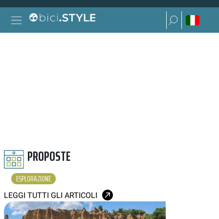
Vai al contenuto
Ricerca per:
Navigazione principale
Ricerca per:
ESPLORAZIONE
PROPOSTE
ESPLORAZIONE
LEGGI TUTTI GLI ARTICOLI