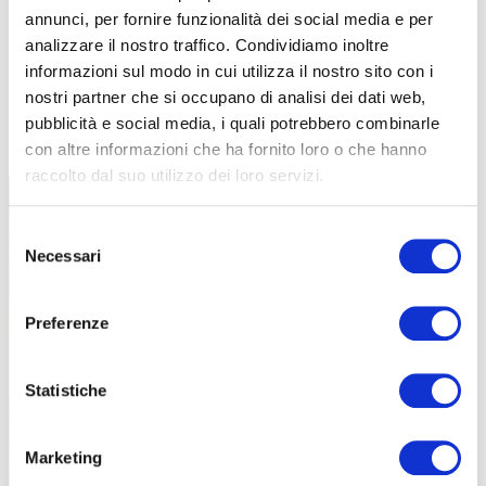
annunci, per fornire funzionalità dei social media e per
analizzare il nostro traffico. Condividiamo inoltre
informazioni sul modo in cui utilizza il nostro sito con i
nostri partner che si occupano di analisi dei dati web,
TUTTE LE CATEGORIE DEL MAGAZINE
pubblicità e social media, i quali potrebbero combinarle
con altre informazioni che ha fornito loro o che hanno
raccolto dal suo utilizzo dei loro servizi.
Selezione
Necessari
del
consenso
Preferenze
PROPOSTE
Statistiche
Marketing