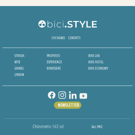
CHI SIAMO
CONTATTI
STRADA
PROPOSTE
BIKE LAB
MTB
ESPERIENZE
BIKE HOTEL
GRAVEL
BENESSERE
BIKE ECONOMY
URBAN
NEWSLETTER
bici.PRO
Chilometro 162 srl