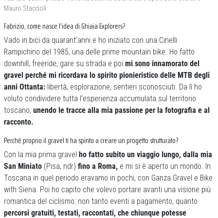
Mauro Staccioli
Fabrizio, come nasce l’idea di Ghiaia Explorers?
Vado in bici da quarant’anni e ho iniziato con una Cinelli
Rampichino del 1985, una delle prime mountain bike. Ho fatto
downhill, freeride, gare su strada e poi
mi sono innamorato del
gravel perché mi ricordava lo spirito pionieristico delle MTB degli
anni Ottanta:
libertà, esplorazione, sentieri sconosciuti. Da lì ho
voluto condividere tutta l’esperienza accumulata sul territorio
toscano,
unendo le tracce alla mia passione per la fotografia e al
racconto.
Perché proprio il gravel ti ha spinto a creare un progetto strutturato?
Con la mia prima gravel
ho fatto subito un viaggio lungo, dalla mia
San Miniato
(Pisa, ndr)
fino a Roma,
e mi si è aperto un mondo. In
Toscana in quel periodo eravamo in pochi, con Ganza Gravel e Bike
with Siena. Poi ho capito che volevo portare avanti una visione più
romantica del ciclismo: non tanto eventi a pagamento, quanto
percorsi gratuiti, testati, raccontati, che chiunque potesse