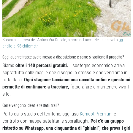
Susini alla prova dell’Antica Via Ducale, a nord di Lucca. Ne ha ricavato
un
anello di 98 chilometri
Oggi quante tracce avete messo a disposizione e come si sostiene il progetto?
Siamo
oltre i 140 percorsi gratuiti.
Il sostegno economico arriva
soprattutto dalle maglie che disegno io stesso e che vendiamo in
tutta Italia.
Ogni stagione facciamo una raccolta ordini e questo mi
permette di continuare a tracciare,
fotografare e mantenere vivo il
sito.
Come vengono ideati e testati i trail?
Parto dallo studio del territorio, oggi uso
Komoot Premium
e
controllo con mappe satellitari e sopralluoghi.
Poi c’è un gruppo
ristretto su Whatsapp, una cinquantina di “ghiaini”, che prova i giri