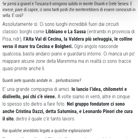
Se pensi a gravel e Toscana ti vengono subito in mente Chianti e Crete Senesi. E
invece, pare di capire, ci sono tanti posti che meriterebbero di essere conosciuti in
sella. E’ così?
Assolutamente sì. Ci sono luoghi incredibili fuori dai circuiti
classici: borghi come
Libbiano
o La Sassa
(entrambi in provincia di
Pisa, ndr),
l’Alta Val di Cecina, la Valdera più selvaggia, le colline
verso il mare tra Cecina e Bolgheri.
Ogni angolo nasconde
qualcosa, basta andarci piano e guardarsi intorno. Ci manca un po’
mappare alcune zone della Maremma ma in realtà ci sono tracce
quasi pronte anche lì.
Quanti siete quando andate in… perlustrazione?
E’ una grande compagnia di amici.
Io lancio l’idea, chilometri e
dislivello, poi chi c’è viene.
A volte siamo in venti, altre in cinque.
Io spesso sto dietro a fare foto.
Nel gruppo fondatore ci sono
anche Cristina Dazzi, detta Saturnina, e Leonardo Pinori che cura
il sito
, dietro il quale c’è tanto lavoro.
Hai qualche aneddoto legato a qualche esplorazione?