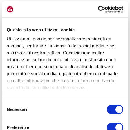
Questo sito web utilizza i cookie
Utilizziamo i cookie per personalizzare contenuti ed
Nei trail c’è spesso un filo narrativo: quanto conta la parte culturale?
annunci, per fornire funzionalità dei social media e per
analizzare il nostro traffico. Condividiamo inoltre
E’ fondamentale.
Ogni giro ha un tema: può essere una leggenda,
informazioni sul modo in cui utilizza il nostro sito con i
un borgo abbandonato, un episodio storico.
Per esempio il
nostri partner che si occupano di analisi dei dati web,
Gostanza Trail
racconta la storia locale di una strega, altri passano
pubblicità e social media, i quali potrebbero combinarle
da
castelli, miniere dismesse, villaggi medievali.
Mi piace dare
con altre informazioni che ha fornito loro o che hanno
una chiave di lettura diversa anche a zone già conosciute.
raccolto dal suo utilizzo dei loro servizi.
Selezione
Necessari
del
consenso
Preferenze