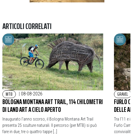
ARTICOLI CORRELATI
MTB
GRAVEL
|
08-08-2026
BOLOGNA MONTANA ART TRAIL, 114 CHILOMETRI
FURLO CA
DI LAND ART A CIELO APERTO
DELLE AL
Inaugurato l’anno scorso, il Bologna Montana Art Trail
Tra l’11 e il
presenta 25 sculture naturali. Il percorso (per MTB) si può
Furlo Campo
fare in due, tre o quattro tappe […]
convivialità 