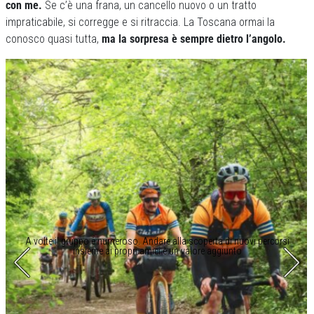
con me.
Se c’è una frana, un cancello nuovo o un tratto
impraticabile, si corregge e si ritraccia. La Toscana ormai la
conosco quasi tutta,
ma la sorpresa è sempre dietro l’angolo.
A volte il gruppo è numeroso. Andare alla scoperta di nuovi percorsi
insieme ai propri amici è un valore aggiunto