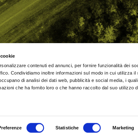
 cookie
rsonalizzare contenuti ed annunci, per fornire funzionalità dei so
AMO
STRADA
PROPOSTE
BIKE LAB
Ch
ffico. Condividiamo inoltre informazioni sul modo in cui utilizza il 
TI
MTB
ESPERIENZE
BIKE HOTEL
bic
 occupano di analisi dei dati web, pubblicità e social media, i qual
GRAVEL
BENESSERE
BIKE ECONOMY
azioni che ha fornito loro o che hanno raccolto dal suo utilizzo d
URBAN
ni (RN)
Cookie Policy
Privacy Policy
Preferenze
Statistiche
Marketing