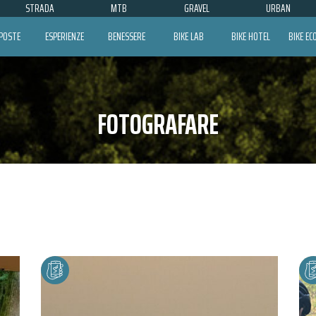
STRADA
MTB
GRAVEL
URBAN
POSTE
ESPERIENZE
BENESSERE
BIKE LAB
BIKE HOTEL
BIKE E
FOTOGRAFARE