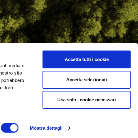
Accetta tutti i cookie
cial media e
ilometro 162 srl
nostro sito
i.PRO
Accetta selezionati
i potrebbero
ei loro
Usa solo i cookie necessari
Mostra dettagli