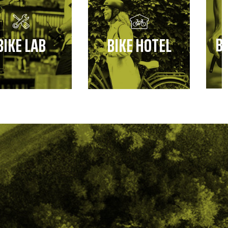
B
BIKE LAB
BIKE HOTEL