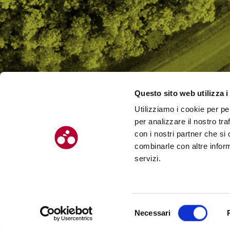
Questo sito web utilizza i
Utilizziamo i cookie per pe
CHI SI
per analizzare il nostro tra
CONTAT
con i nostri partner che si
combinarle con altre inform
servizi.
© Chilometro 162 srl – P.I. 04522410408 – Via Soardi 5, 47921 – Rimi
Selezione
Necessari
Realizzato da SUNTIMES
del