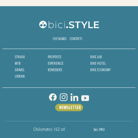
CHI SIAMO
CONTATTI
STRADA
PROPOSTE
BIKE LAB
MTB
ESPERIENZE
BIKE HOTEL
GRAVEL
BENESSERE
BIKE ECONOMY
URBAN
NEWSLETTER
bici.PRO
Chilometro 162 srl