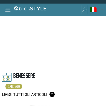
Vai al contenuto
Ricerca per:
Navigazione principale
Ricerca per:
GAROFALO
BENESSERE
GAROFALO
LEGGI TUTTI GLI ARTICOLI