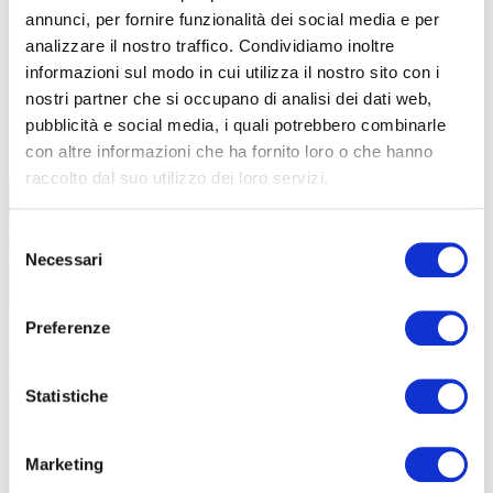
annunci, per fornire funzionalità dei social media e per
analizzare il nostro traffico. Condividiamo inoltre
informazioni sul modo in cui utilizza il nostro sito con i
nostri partner che si occupano di analisi dei dati web,
TUTTE LE CATEGORIE DEL MAGAZINE
pubblicità e social media, i quali potrebbero combinarle
con altre informazioni che ha fornito loro o che hanno
raccolto dal suo utilizzo dei loro servizi.
Selezione
Necessari
del
consenso
Preferenze
PROPOSTE
Statistiche
Marketing