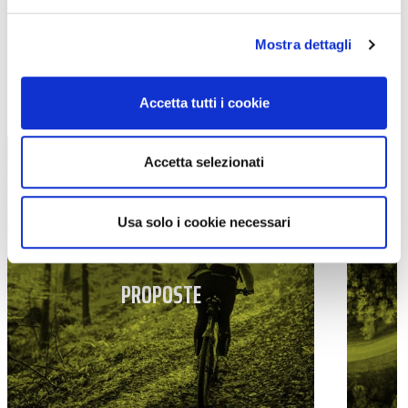
Mostra dettagli
TUTTE LE CATEGORIE DEL MAGAZINE
Accetta tutti i cookie
Accetta selezionati
Usa solo i cookie necessari
PROPOSTE