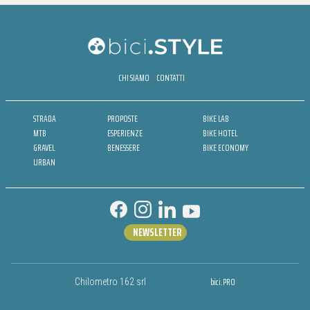
CHI SIAMO
CONTATTI
STRADA
PROPOSTE
BIKE LAB
MTB
ESPERIENZE
BIKE HOTEL
GRAVEL
BENESSERE
BIKE ECONOMY
URBAN
NEWSLETTER
bici.PRO
Chilometro 162 srl