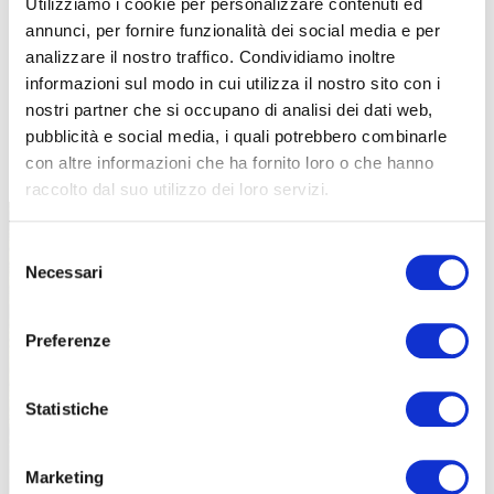
Utilizziamo i cookie per personalizzare contenuti ed
annunci, per fornire funzionalità dei social media e per
analizzare il nostro traffico. Condividiamo inoltre
informazioni sul modo in cui utilizza il nostro sito con i
nostri partner che si occupano di analisi dei dati web,
pubblicità e social media, i quali potrebbero combinarle
TUTTE LE CATEGORIE DEL MAGAZINE
con altre informazioni che ha fornito loro o che hanno
raccolto dal suo utilizzo dei loro servizi.
Selezione
Necessari
del
consenso
Preferenze
PROPOSTE
Statistiche
Marketing