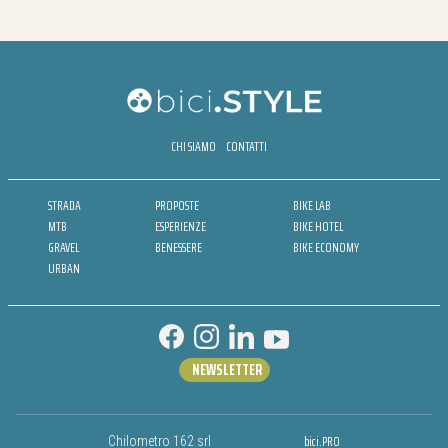
CHI SIAMO
CONTATTI
STRADA
PROPOSTE
BIKE LAB
MTB
ESPERIENZE
BIKE HOTEL
GRAVEL
BENESSERE
BIKE ECONOMY
URBAN
NEWSLETTER
bici.PRO
Chilometro 162 srl