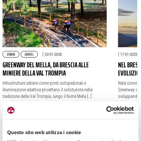
URBAN
GRAVEL
|
|
02-01-2026
17-01-2025
GREENWAY DEL MELLA, DA BRESCIA ALLE
NEL BRESC
MINIERE DELLA VAL TROMPIA
EVOLUZIO
Infrastrutture urbane come ponti ciclopedonali e
Nata come co
illuminazione adattiva proiettano il cicloturista nella
Greenway dell
tradizione della Val Trompia, lungo il fiume Mella […]
sviluppandosi
#ITALIA
#LOMBARDIA
#GREENWAY DELLE VALLI RESILIENTI
#VALLE TROM
#VAL TROMPIA
#GREENWAY D
Questo sito web utilizza i cookie