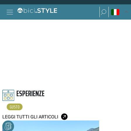
Vai al contenuto
Ricerca per:
Navigazione principale
Ricerca per:
GUSTO
ESPERIENZE
GUSTO
LEGGI TUTTI GLI ARTICOLI