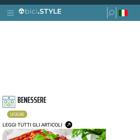
Vai al contenuto
Ricerca per:
Navigazione principale
Ricerca per:
LASAGNE
BENESSERE
LASAGNE
LEGGI TUTTI GLI ARTICOLI